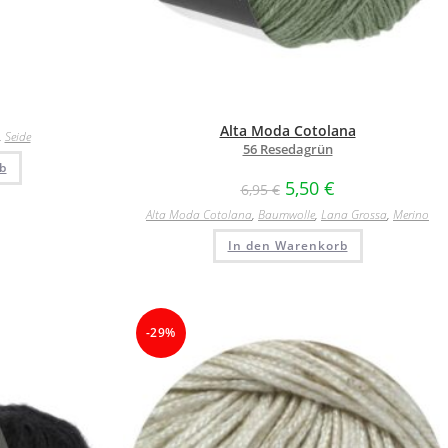
Alta Moda Cotolana
,
Seide
56 Resedagrün
b
5,50
€
6,95
€
Alta Moda Cotolana
,
Baumwolle
,
Lana Grossa
,
Merino
In den Warenkorb
-29%