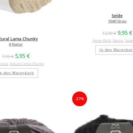
Seide
1040 Grau
9,95
€
12,90
€
tural Lama Chunky
Ferner Wolle
,
Merino
,
Seide
9 Natur
In den Warenkor
5,95
€
7,95
€
rossa
,
Natural Lama Chunky
In den Warenkorb
-27%