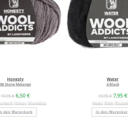
Honesty
Water
96 Stone Mélange
4 Black
6,50
€
7,95
€
10,95
€
10,95
€
umwolle
,
Honesty
,
Wooladdicts
Alpaka
,
Water
,
Wooladd
In den Warenkorb
In den Warenkor