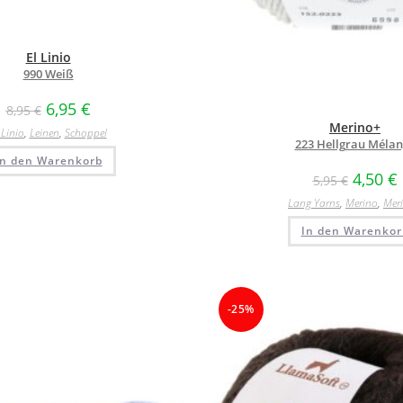
El Linio
990 Weiß
6,95
€
8,95
€
Merino+
 Linio
,
Leinen
,
Schoppel
223 Hellgrau Méla
In den Warenkorb
4,50
€
5,95
€
Lang Yarns
,
Merino
,
Mer
In den Warenkor
-25%