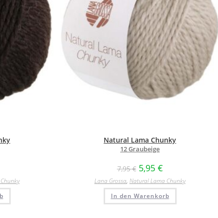
nky
Natural Lama Chunky
12 Graubeige
5,95
€
7,95
€
 Chunky
Lana Grossa
,
Natural Lama Chunky
b
In den Warenkorb