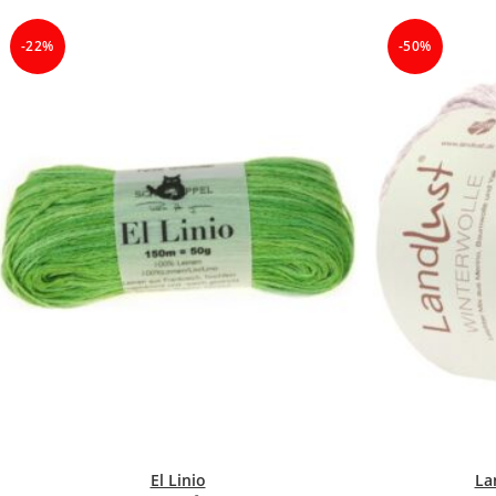
-22%
-50%
El Linio
La