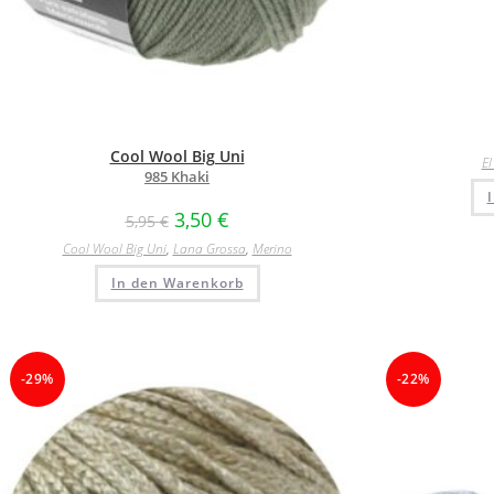
Cool Wool Big Uni
El
985 Khaki
3,50
€
5,95
€
Cool Wool Big Uni
,
Lana Grossa
,
Merino
In den Warenkorb
-29%
-22%