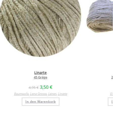
Linarte
45 Grège
3,50
€
4,95
€
Baumwolle
,
Lana Grossa
,
Leinen
,
Linarte
El
In den Warenkorb