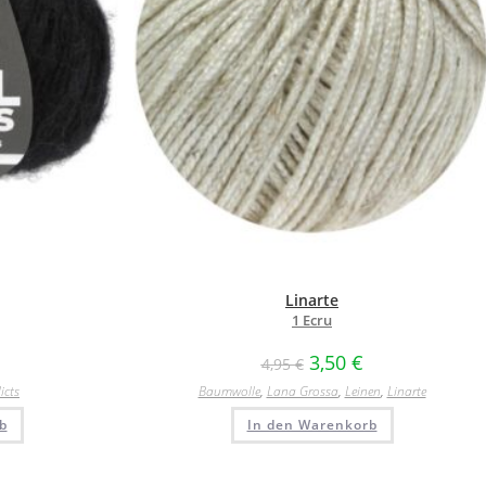
Linarte
1 Ecru
3,50
€
4,95
€
icts
Baumwolle
,
Lana Grossa
,
Leinen
,
Linarte
b
In den Warenkorb