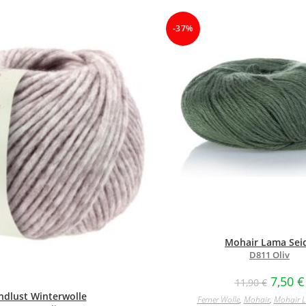
-37%
Mohair Lama Sei
D811 Oliv
7,50
€
11,90
€
ndlust Winterwolle
Ferner Wolle
,
Mohair
,
Mohair L