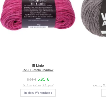
El Linio
2555 Fuchsia Shadow
6,95
€
8,95
€
El Linio
,
Leinen
,
Schoppel
Alpaka
,
Ba
In den Warenkorb