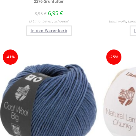
2276 Grünfutter
6,95
€
8,95
€
El Linio
,
Leinen
,
Schoppel
Baumwolle
,
Lana
In den Warenkorb
-41%
-25%