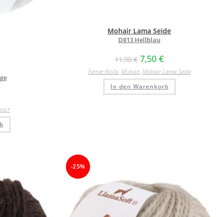
Mohair Lama Seide
D813 Hellblau
7,50
€
11,90
€
Ferner Wolle
,
Mohair
,
Mohair Lama Seide
nge
In den Warenkorb
ino+
b
-25%