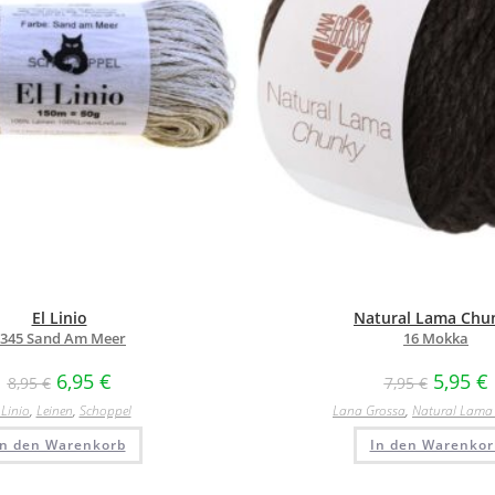
El Linio
Natural Lama Chu
2345 Sand Am Meer
16 Mokka
6,95
€
5,95
€
8,95
€
7,95
€
 Linio
,
Leinen
,
Schoppel
Lana Grossa
,
Natural Lama
In den Warenkorb
In den Warenkor