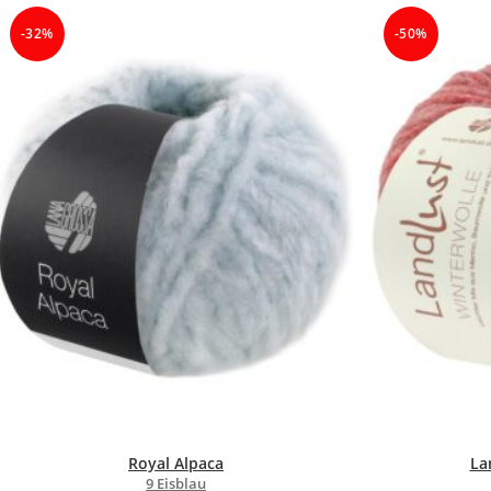
-32%
-50%
Royal Alpaca
La
9 Eisblau