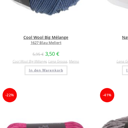
Cool Wool Big Mélange
Na
1627 Blau Meliert
3,50
€
5,95
€
Cool Wool Big Mélange
,
Lana Grossa
,
Merino
Lana G
In den Warenkorb
-22%
-41%