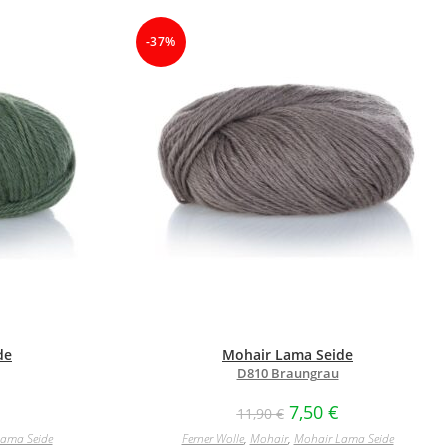
-37%
de
Mohair Lama Seide
D810 Braungrau
7,50
€
11,90
€
ama Seide
Ferner Wolle
,
Mohair
,
Mohair Lama Seide