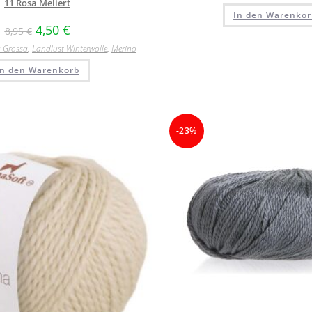
11 Rosa Meliert
In den Warenkor
4,50
€
8,95
€
 Grossa
,
Landlust Winterwolle
,
Merino
In den Warenkorb
-23%