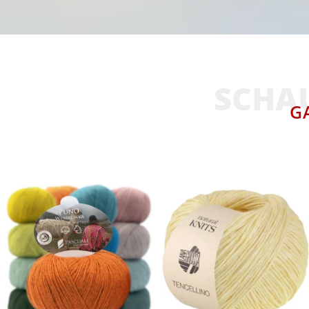
SCHAU
G