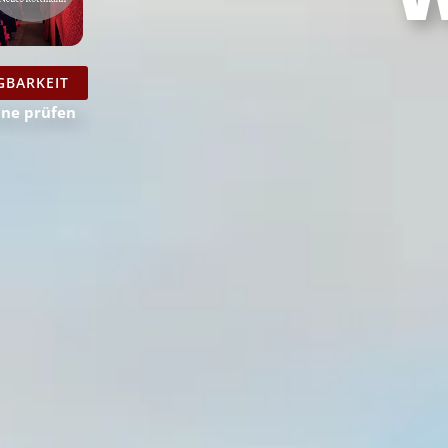
GBARKEIT
ine prüfen