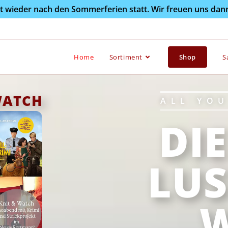
det wieder nach den Sommerferien statt. Wir freuen uns dann
Home
Sortiment
Shop
S
WATCH
ALL YOU
DI
LUS