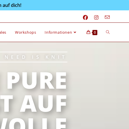
 auf dich!
ales
Workshops
Informationen
0
 NEED IS KNIT
E PURE
T AUF
WOLLE