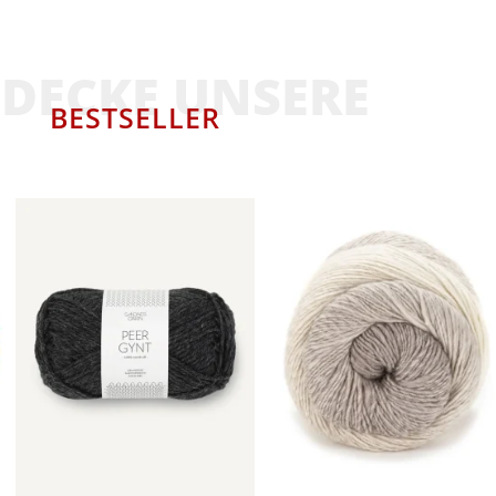
DECKE UNSERE
BESTSELLER