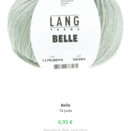
Belle
74 Jade
6,95
€
Baumwolle
,
Belle
,
Lang Yarns