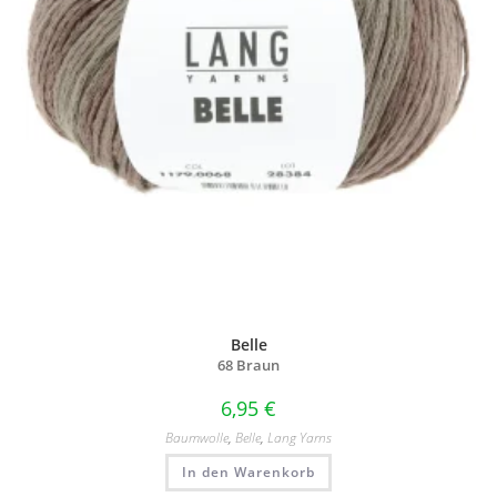
Belle
68 Braun
6,95
€
Baumwolle
,
Belle
,
Lang Yarns
In den Warenkorb