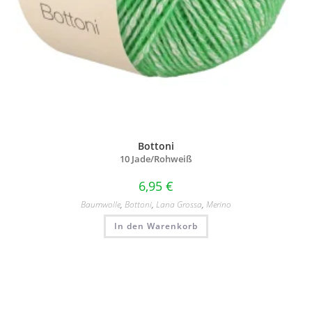
Bottoni
10 Jade/
Rohweiß
6,95
€
Baumwolle
,
Bottoni
,
Lana Grossa
,
Merino
In den Warenkorb