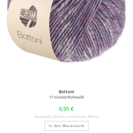
Bottoni
17 Violett/
Rohweiß
6,95
€
Baumwolle
,
Bottoni
,
Lana Grossa
,
Merino
In den Warenkorb