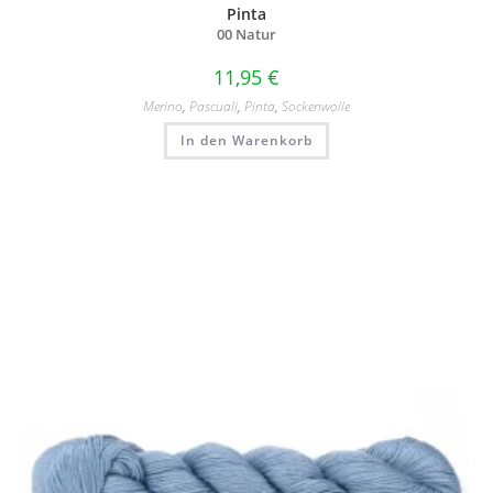
Pinta
00 Natur
11,95
€
Merino
,
Pascuali
,
Pinta
,
Sockenwolle
In den Warenkorb