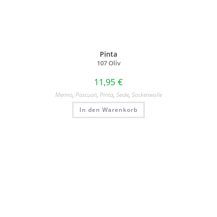
Pinta
107 Oliv
11,95
€
Merino
,
Pascuali
,
Pinta
,
Seide
,
Sockenwolle
In den Warenkorb