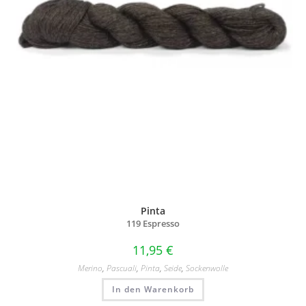
Pinta
119 Espresso
11,95
€
Merino
,
Pascuali
,
Pinta
,
Seide
,
Sockenwolle
In den Warenkorb