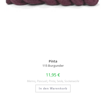
Pinta
115 Burgunder
11,95
€
Merino
,
Pascuali
,
Pinta
,
Seide
,
Sockenwolle
In den Warenkorb