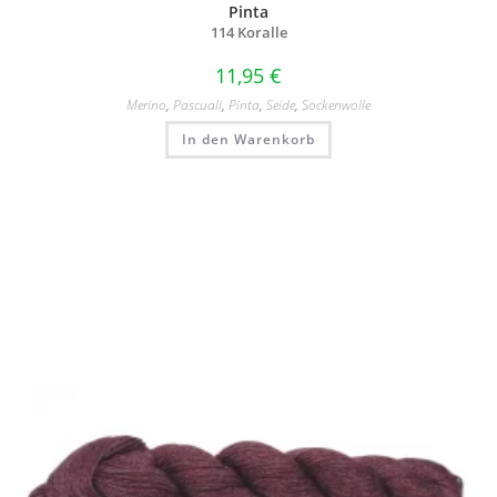
Pinta
114 Koralle
11,95
€
Merino
,
Pascuali
,
Pinta
,
Seide
,
Sockenwolle
In den Warenkorb