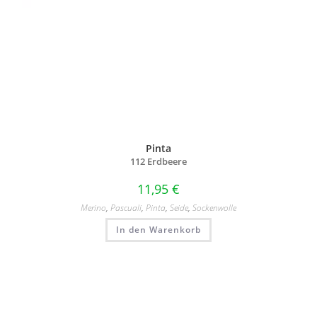
Pinta
112 Erdbeere
11,95
€
Merino
,
Pascuali
,
Pinta
,
Seide
,
Sockenwolle
In den Warenkorb