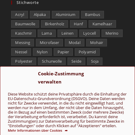
Stichworte
Acryl
Alpaka
Aluminium
Bambus
Baumwolle
Birkenholz
Hanf
Kamelhaar
Kaschmir
Lama
Leinen
Lyocell
Merino
Messing
Microfaser
Modal
Mohair
Nessel
Nylon
Papier
Polyamid
Polyester
Schurwolle
Seide
Soja
Superwash
Tencel
Viskose
Weißbronze
Cookie-Zustimmung
Wolle
Yak
verwalten
Folge uns
Diese Website schützt deine Privatsphäre durch die Einhaltung der
EU-Datenschutz-Grundverordnung (DSGVO). Deine Daten werden
nicht für Zwecke verwendet, in die du nicht eingewilligt hast, und
werden nur in dem Umfang, der nicht über die Daten hinausgeht,
die in Bezug auf einen bestimmten Zweck (oder mehrere Zwecke)
der Verarbeitung erforderlich ist, verarbeitet. Du kannst deine
Zustimmung(en) zur Datenverarbeitung für bestimmte Zwecke in
"Einstellungen" oder durch Klicken auf "Akzeptieren" erteilen.
Mehr Informationen über Cookies ➦