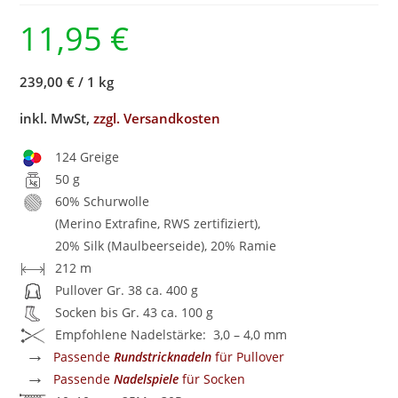
11,95
€
239,00 €
/
1 kg
inkl. MwSt,
zzgl. Versandkosten
124 Greige
50 g
60% Schurwolle
(Merino Extrafine, RWS zertifiziert),
20% Silk (Maulbeerseide), 20% Ramie
212 m
Pullover Gr. 38 ca. 400 g
Socken bis Gr. 43 ca. 100 g
Empfohlene Nadelstärke: 3,0 – 4,0 mm
→
Passende
Rundstricknadeln
für Pullover
→
Passende
Nadelspiele
für Socken