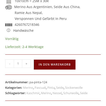
10x10cm = 25M x 30R
Merino Aus Argentinien, Seide Aus China,
Ramie Aus Nepal,
Versponnen Und Gefärbt In Peru
4260767218346
Handwäsche
Vorrätig
Lieferzeit:
2-4 Werktage
-
+
IN DEN WARENKORB
Artikelnummer:
pa-pinta-124
Kategorien:
Merino
,
Pascuali
,
Pinta
,
Seide
,
Sockenwolle
Schlagwörter:
Kaschmir
,
Merino
,
Nessel
,
Schurwolle
,
Seide