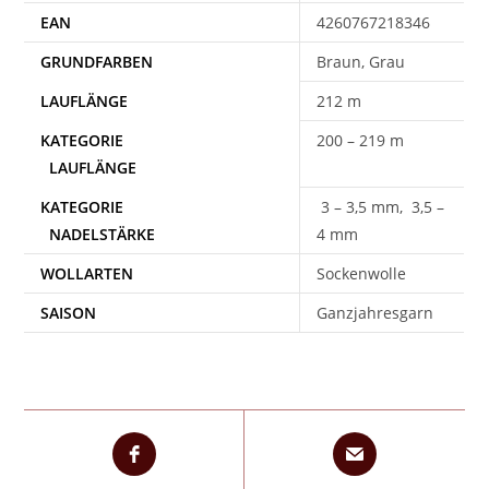
EAN
4260767218346
Braun, Grau
212 m
200 – 219 m
3 – 3,5 mm, 3,5 –
4 mm
WOLLARTEN
Sockenwolle
SAISON
Ganzjahresgarn