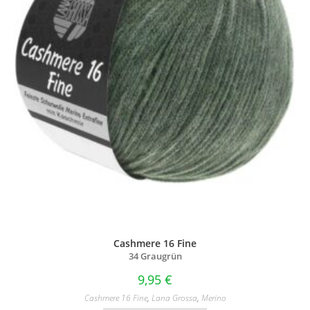
Cashmere 16 Fine
34 Graugrün
9,95
€
Cashmere 16 Fine
,
Lana Grossa
,
Merino