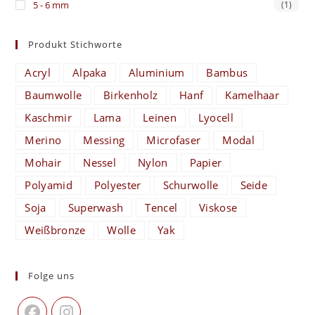
5 - 6 mm
(1)
Produkt Stichworte
Acryl
Alpaka
Aluminium
Bambus
Baumwolle
Birkenholz
Hanf
Kamelhaar
Kaschmir
Lama
Leinen
Lyocell
Merino
Messing
Microfaser
Modal
Mohair
Nessel
Nylon
Papier
Polyamid
Polyester
Schurwolle
Seide
Soja
Superwash
Tencel
Viskose
Weißbronze
Wolle
Yak
Folge uns