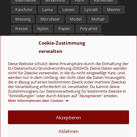
Kaschmir
Lama
Leinen
Lyocell
Merino
Messing
Microfaser
Modal
Mohair
Nessel
Nylon
Papier
Polyamid
Polyester
Schurwolle
Seide
Soja
Cookie-Zustimmung
Superwash
Tencel
Viskose
Weißbronze
verwalten
Wolle
Yak
Diese Website schützt deine Privatsphäre durch die Einhaltung der
EU-Datenschutz-Grundverordnung (DSGVO). Deine Daten werden
Folge uns
nicht für Zwecke verwendet, in die du nicht eingewilligt hast, und
werden nur in dem Umfang, der nicht über die Daten hinausgeht,
die in Bezug auf einen bestimmten Zweck (oder mehrere Zwecke)
der Verarbeitung erforderlich ist, verarbeitet. Du kannst deine
Zustimmung(en) zur Datenverarbeitung für bestimmte Zwecke in
"Einstellungen" oder durch Klicken auf "Akzeptieren" erteilen.
Mehr Informationen über Cookies ➦
AGB
Kontakt
Über uns
Datenschutz
Impressum
Akzeptieren
Cookie-Richtlinie (EU)
Ablehnen
© Copyright 2026 - Wolle & Schönes