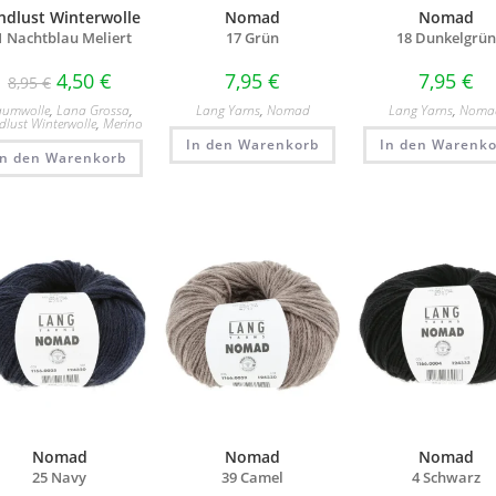
ndlust Winterwolle
Nomad
Nomad
1 Nachtblau Meliert
17 Grün
18 Dunkelgrün
4,50
€
7,95
€
7,95
€
8,95
€
aumwolle
,
Lana Grossa
,
Lang Yarns
,
Nomad
Lang Yarns
,
Noma
dlust Winterwolle
,
Merino
In den Warenkorb
In den Warenko
In den Warenkorb
Nomad
Nomad
Nomad
25 Navy
39 Camel
4 Schwarz