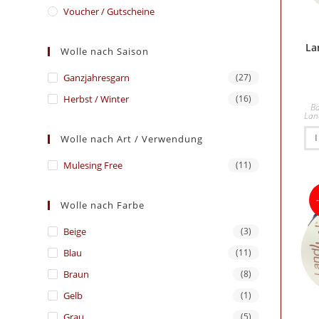
Voucher / Gutscheine
La
Wolle nach Saison
Ganzjahresgarn
(27)
Herbst / Winter
(16)
B
Lan
Wolle nach Art / Verwendung
Mulesing Free
(11)
Wolle nach Farbe
Beige
(3)
Blau
(11)
Braun
(8)
Gelb
(1)
Grau
(5)