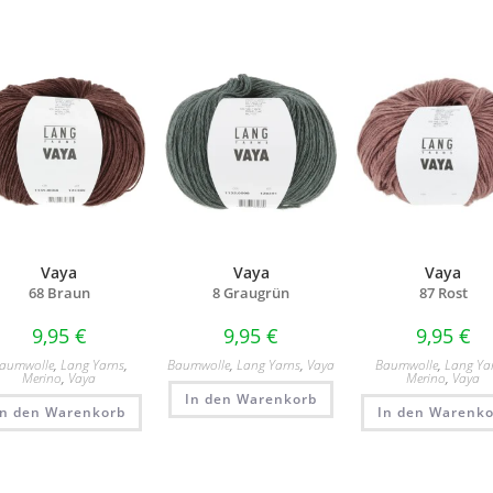
Vaya
Vaya
Vaya
68 Braun
8 Graugrün
87 Rost
9,95
€
9,95
€
9,95
€
aumwolle
,
Lang Yarns
,
Baumwolle
,
Lang Yarns
,
Vaya
Baumwolle
,
Lang Ya
Merino
,
Vaya
Merino
,
Vaya
In den Warenkorb
In den Warenkorb
In den Warenko