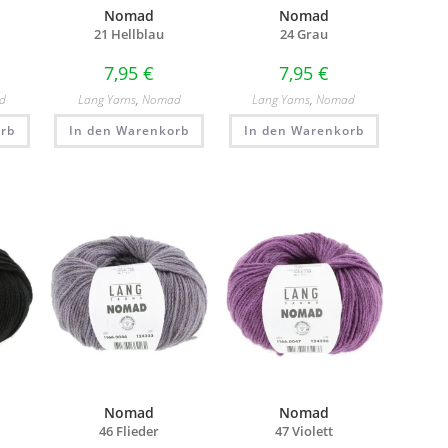
Nomad
Nomad
21 Hellblau
24 Grau
7,95
€
7,95
€
d
Lang Yarns
,
Nomad
Lang Yarns
,
Nomad
rb
In den Warenkorb
In den Warenkorb
Nomad
Nomad
46 Flieder
47 Violett