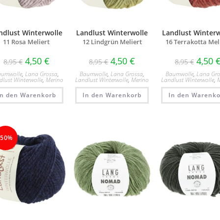
ndlust Winterwolle
Landlust Winterwolle
Landlust Winterw
11 Rosa Meliert
12 Lindgrün Meliert
16 Terrakotta Mel
4,50
€
4,50
€
4,50
8,95
€
8,95
€
8,95
€
aumwolle
,
Lana Grossa
,
Baumwolle
,
Lana Grossa
,
Baumwolle
,
Lana Gro
dlust Winterwolle
,
Merino
Landlust Winterwolle
,
Merino
Landlust Winterwolle
,
M
In den Warenkorb
In den Warenkorb
In den Warenko
-50%