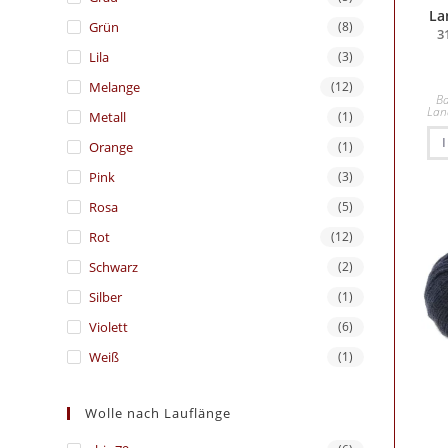
La
Grün
(8)
3
Lila
(3)
Melange
(12)
B
Lan
Metall
(1)
Orange
(1)
Pink
(3)
Rosa
(5)
Rot
(12)
Schwarz
(2)
Silber
(1)
Violett
(6)
Weiß
(1)
Wolle nach Lauflänge