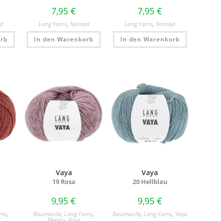
7,95
€
7,95
€
d
Lang Yarns
,
Nomad
Lang Yarns
,
Nomad
rb
In den Warenkorb
In den Warenkorb
Vaya
Vaya
19 Rosa
20 Hellblau
9,95
€
9,95
€
rns
,
Baumwolle
,
Lang Yarns
,
Baumwolle
,
Lang Yarns
,
Vaya
Merino
,
Vaya