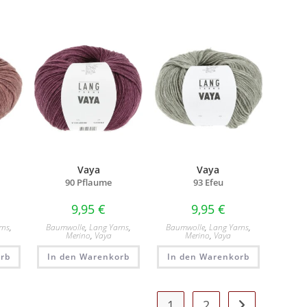
Vaya
Vaya
90 Pflaume
93 Efeu
9,95
€
9,95
€
rns
,
Baumwolle
,
Lang Yarns
,
Baumwolle
,
Lang Yarns
,
Merino
,
Vaya
Merino
,
Vaya
rb
In den Warenkorb
In den Warenkorb
1
2