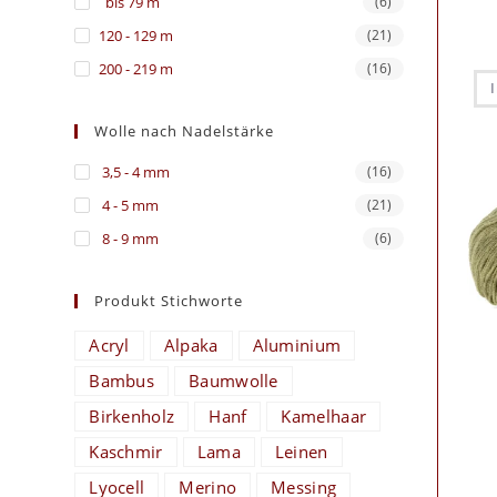
bis 79 m
(6)
120 - 129 m
(21)
200 - 219 m
(16)
Wolle nach Nadelstärke
3,5 - 4 mm
(16)
4 - 5 mm
(21)
8 - 9 mm
(6)
Produkt Stichworte
Acryl
Alpaka
Aluminium
Bambus
Baumwolle
Birkenholz
Hanf
Kamelhaar
Kaschmir
Lama
Leinen
Lyocell
Merino
Messing