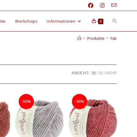
les
Workshops
Informationen
0
>
Produkte
>
Yak
ANSICHT:
30
60
MEHR
-50%
-50%