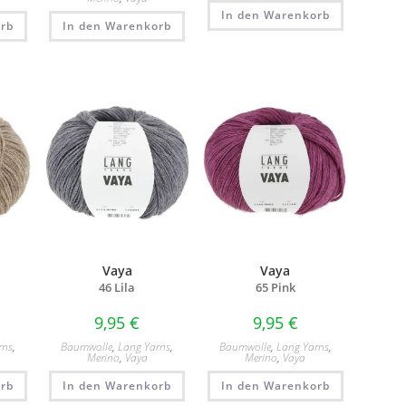
In den Warenkorb
rb
In den Warenkorb
Vaya
Vaya
46 Lila
65 Pink
9,95
€
9,95
€
rns
,
Baumwolle
,
Lang Yarns
,
Baumwolle
,
Lang Yarns
,
Merino
,
Vaya
Merino
,
Vaya
rb
In den Warenkorb
In den Warenkorb