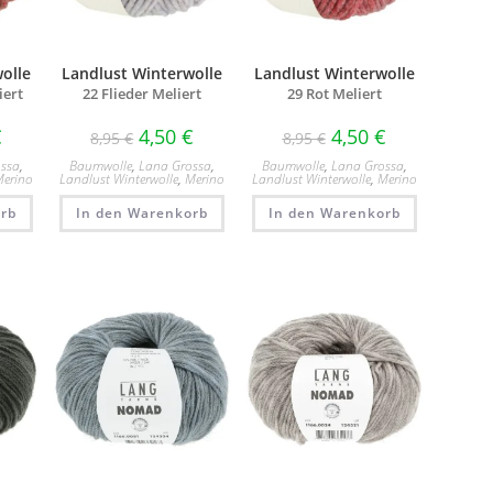
olle
Landlust Winterwolle
Landlust Winterwolle
iert
22 Flieder Meliert
29 Rot Meliert
€
4,50
€
4,50
€
8,95
€
8,95
€
ssa
,
Baumwolle
,
Lana Grossa
,
Baumwolle
,
Lana Grossa
,
erino
Landlust Winterwolle
,
Merino
Landlust Winterwolle
,
Merino
rb
In den Warenkorb
In den Warenkorb