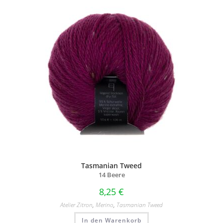
Tasmanian Tweed
14 Beere
8,25
€
Atelier Zitron
,
Merino
,
Tasmanian Tweed
In den Warenkorb