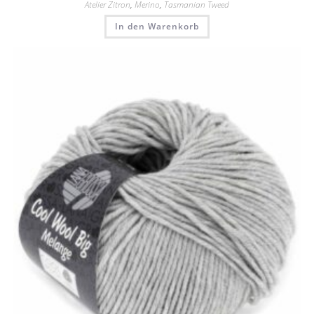
Atelier Zitron
,
Merino
,
Tasmanian Tweed
In den Warenkorb