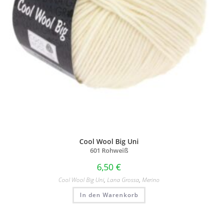
Cool Wool Big Uni
601 Rohweiß
6,50
€
Cool Wool Big Uni
,
Lana Grossa
,
Merino
In den Warenkorb