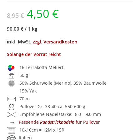
4,50
€
8,95
€
90,00 €
/
1 kg
inkl. MwSt,
zzgl. Versandkosten
Solange der Vorrat reicht
16 Terrakotta Meliert
50 g
50% Schurwolle (Merino), 35% Baumwolle,
15% Yak
70 m
Pullover Gr. 38-40 ca. 550-600 g
Empfohlene Nadelstärke: 8,0 – 9,0 mm
→
Passende
Rundstricknadeln
für Pullover
10x10cm = 12M x 15R
Italien