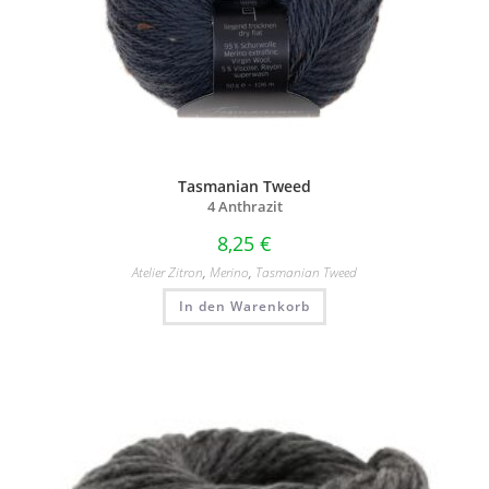
Tasmanian Tweed
4 Anthrazit
8,25
€
Atelier Zitron
,
Merino
,
Tasmanian Tweed
In den Warenkorb