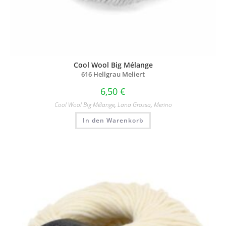
Cool Wool Big Mélange
616 Hellgrau Meliert
6,50
€
Cool Wool Big Mélange
,
Lana Grossa
,
Merino
In den Warenkorb