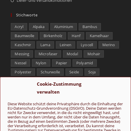
Liefer- und Versandkonditionen
Stichworte
Acryl
Alpaka
Aluminium
Bambus
Baumwolle
Birkenholz
Hanf
Kamelhaar
Kaschmir
Lama
Leinen
Lyocell
Merino
Messing
Microfaser
Modal
Mohair
Nessel
Nylon
Papier
Polyamid
Polyester
Schurwolle
Seide
Soja
Superwash
Tencel
Viskose
Weißbronze
Cookie-Zustimmung
Wolle
Yak
verwalten
Folge uns
Diese Website schützt deine Privatsphäre durch die Einhaltung der
EU-Datenschutz-Grundverordnung (DSGVO). Deine Daten werden
nicht für Zwecke verwendet, in die du nicht eingewilligt hast, und
werden nur in dem Umfang, der nicht über die Daten hinausgeht,
die in Bezug auf einen bestimmten Zweck (oder mehrere Zwecke)
der Verarbeitung erforderlich ist, verarbeitet. Du kannst deine
Zustimmung(en) zur Datenverarbeitung für bestimmte Zwecke in