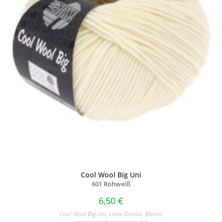
Cool Wool Big Uni
601 Rohweiß
6,50
€
Cool Wool Big Uni
,
Lana Grossa
,
Merino