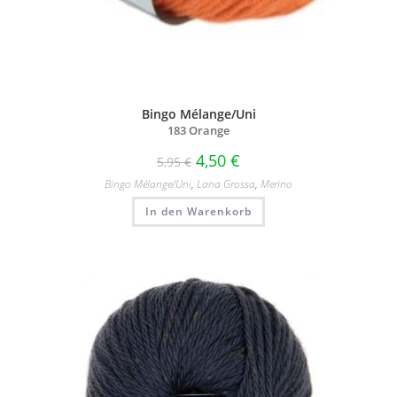
Bingo Mélange/Uni
183 Orange
4,50
€
5,95
€
Bingo Mélange/​Uni
,
Lana Grossa
,
Merino
In den Warenkorb