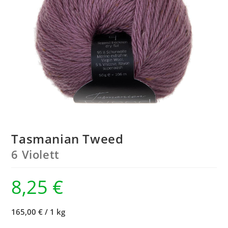
Tasmanian Tweed
6 Violett
8,25
€
165,00 €
/
1 kg