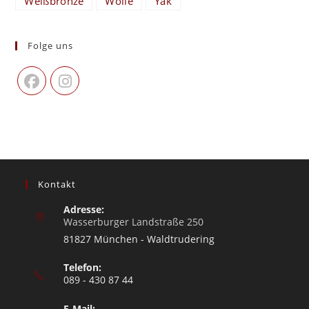
Weißbronze
Wolle
Yak
Folge uns
Kontakt
Adresse:
Wasserburger Landstraße 250
81827 München - Waldtrudering
Telefon:
089 - 430 87 44
E-Mail: