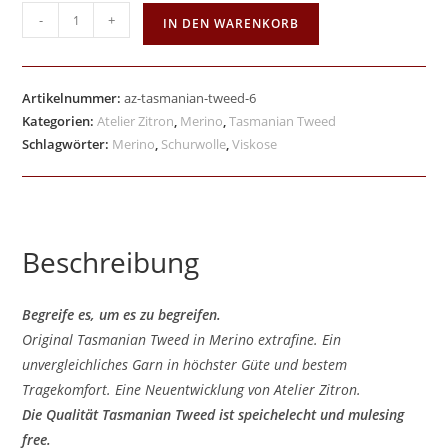
-
+
IN DEN WARENKORB
Artikelnummer:
az-tasmanian-tweed-6
Kategorien:
Atelier Zitron
,
Merino
,
Tasmanian Tweed
Schlagwörter:
Merino
,
Schurwolle
,
Viskose
Beschreibung
Begreife es, um es zu begreifen.
Original Tasmanian Tweed in Merino extrafine. Ein
unvergleichliches Garn in höchster Güte und bestem
Tragekomfort. Eine Neuentwicklung von Atelier Zitron.
Die Qualität
Tasmanian Tweed
ist speichelecht und mulesing
free.