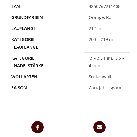
EAN
4260767211408
Orange, Rot
212 m
200 – 219 m
3 – 3,5 mm, 3,5 –
4 mm
WOLLARTEN
Sockenwolle
SAISON
Ganzjahresgarn