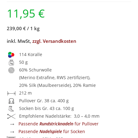
11,95
€
239,00 €
/
1 kg
inkl. MwSt,
zzgl. Versandkosten
114 Koralle
50 g
60% Schurwolle
(Merino Extrafine, RWS zertifiziert),
20% Silk (Maulbeerseide), 20% Ramie
212 m
Pullover Gr. 38 ca. 400 g
Socken bis Gr. 43 ca. 100 g
Empfohlene Nadelstärke: 3,0 – 4,0 mm
→
Passende
Rundstricknadeln
für Pullover
→
Passende
Nadelspiele
für Socken