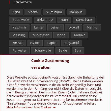
Stichworte
Acryl
Alpaka
Aluminium
Bambus
Baumwolle
Birkenholz
Hanf
Kamelhaar
Kaschmir
Lama
Leinen
Lyocell
Merino
Messing
Microfaser
Modal
Mohair
Nessel
Nylon
Papier
Polyamid
Polyester
Schurwolle
Seide
Soja
Superwash
Tencel
Viskose
Weißbronze
Cookie-Zustimmung
Wolle
Yak
verwalten
Folge uns
Diese Website schützt deine Privatsphäre durch die Einhaltung der
EU-Datenschutz-Grundverordnung (DSGVO). Deine Daten werden
nicht für Zwecke verwendet, in die du nicht eingewilligt hast, und
werden nur in dem Umfang, der nicht über die Daten hinausgeht,
die in Bezug auf einen bestimmten Zweck (oder mehrere Zwecke)
der Verarbeitung erforderlich ist, verarbeitet. Du kannst deine
Zustimmung(en) zur Datenverarbeitung für bestimmte Zwecke in
"Einstellungen" oder durch Klicken auf "Akzeptieren" erteilen.
Mehr Informationen über Cookies ➦