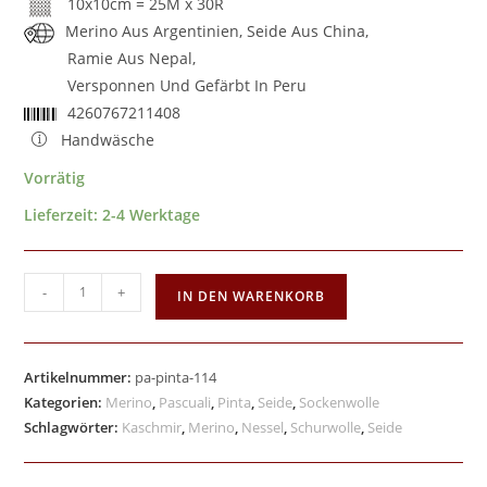
10x10cm = 25M x 30R
Merino Aus Argentinien, Seide Aus China,
Ramie Aus Nepal,
Versponnen Und Gefärbt In Peru
4260767211408
Handwäsche
Vorrätig
Lieferzeit:
2-4 Werktage
-
+
IN DEN WARENKORB
Artikelnummer:
pa-pinta-114
Kategorien:
Merino
,
Pascuali
,
Pinta
,
Seide
,
Sockenwolle
Schlagwörter:
Kaschmir
,
Merino
,
Nessel
,
Schurwolle
,
Seide