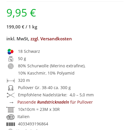
9,95
€
199,00 €
/
1 kg
inkl. MwSt,
zzgl. Versandkosten
18 Schwarz
50 g
80% Schurwolle (Merino extrafine),
10% Kaschmir, 10% Polyamid
320 m
Pullover Gr. 38-40 ca. 300 g
Empfohlene Nadelstärke: 4,0 – 5,0 mm
→
Passende
Rundstricknadeln
für Pullover
10x10cm = 23M x 30R
Italien
4033493196864