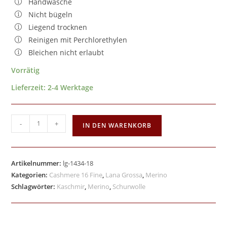
Handwäsche
Nicht bügeln
Liegend trocknen
Reinigen mit Perchlorethylen
Bleichen nicht erlaubt
Vorrätig
Lieferzeit:
2-4 Werktage
-
+
IN DEN WARENKORB
Artikelnummer:
lg-1434-18
Kategorien:
Cashmere 16 Fine
,
Lana Grossa
,
Merino
Schlagwörter:
Kaschmir
,
Merino
,
Schurwolle