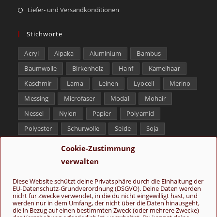
Liefer- und Versandkonditionen
Stichworte
Acryl
Alpaka
Aluminium
Bambus
Baumwolle
Birkenholz
Hanf
Kamelhaar
Kaschmir
Lama
Leinen
Lyocell
Merino
Messing
Microfaser
Modal
Mohair
Nessel
Nylon
Papier
Polyamid
Polyester
Schurwolle
Seide
Soja
Superwash
Tencel
Viskose
Weißbronze
Cookie-Zustimmung
Wolle
Yak
verwalten
Folge uns
Diese Website schützt deine Privatsphäre durch die Einhaltung der
EU-Datenschutz-Grundverordnung (DSGVO). Deine Daten werden
nicht für Zwecke verwendet, in die du nicht eingewilligt hast, und
werden nur in dem Umfang, der nicht über die Daten hinausgeht,
die in Bezug auf einen bestimmten Zweck (oder mehrere Zwecke)