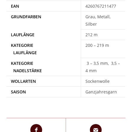
EAN
4260767211477
Grau, Metall,
Silber
212 m
200 – 219 m
3 – 3,5 mm, 3,5 –
4 mm
WOLLARTEN
Sockenwolle
SAISON
Ganzjahresgarn