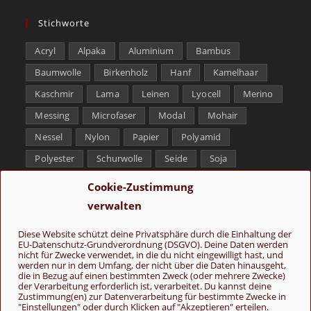
Stichworte
Acryl
Alpaka
Aluminium
Bambus
Baumwolle
Birkenholz
Hanf
Kamelhaar
Kaschmir
Lama
Leinen
Lyocell
Merino
Messing
Microfaser
Modal
Mohair
Nessel
Nylon
Papier
Polyamid
Polyester
Schurwolle
Seide
Soja
Superwash
Tencel
Viskose
Weißbronze
Cookie-Zustimmung
Wolle
Yak
verwalten
Folge uns
Diese Website schützt deine Privatsphäre durch die Einhaltung der
EU-Datenschutz-Grundverordnung (DSGVO). Deine Daten werden
nicht für Zwecke verwendet, in die du nicht eingewilligt hast, und
werden nur in dem Umfang, der nicht über die Daten hinausgeht,
die in Bezug auf einen bestimmten Zweck (oder mehrere Zwecke)
der Verarbeitung erforderlich ist, verarbeitet. Du kannst deine
Zustimmung(en) zur Datenverarbeitung für bestimmte Zwecke in
"Einstellungen" oder durch Klicken auf "Akzeptieren" erteilen.