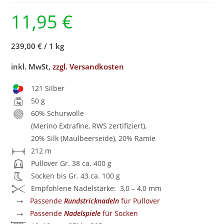
11,95
€
239,00 €
/
1 kg
inkl. MwSt,
zzgl. Versandkosten
121 Silber
50 g
60% Schurwolle
(Merino Extrafine, RWS zertifiziert),
20% Silk (Maulbeerseide), 20% Ramie
212 m
Pullover Gr. 38 ca. 400 g
Socken bis Gr. 43 ca. 100 g
Empfohlene Nadelstärke: 3,0 – 4,0 mm
→
Passende
Rundstricknadeln
für Pullover
→
Passende
Nadelspiele
für Socken