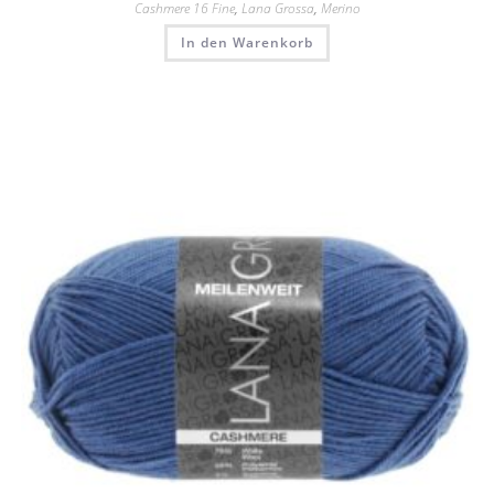
Cashmere 16 Fine
,
Lana Grossa
,
Merino
In den Warenkorb