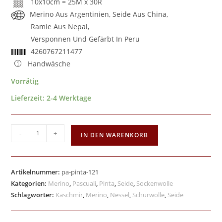
10x10cm = 25M x 30R
Merino Aus Argentinien, Seide Aus China,
Ramie Aus Nepal,
Versponnen Und Gefärbt In Peru
4260767211477
Handwäsche
Vorrätig
Lieferzeit:
2-4 Werktage
-
+
IN DEN WARENKORB
Artikelnummer:
pa-pinta-121
Kategorien:
Merino
,
Pascuali
,
Pinta
,
Seide
,
Sockenwolle
Schlagwörter:
Kaschmir
,
Merino
,
Nessel
,
Schurwolle
,
Seide