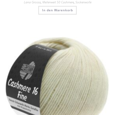
Lana Grossa
,
Meilenweit 50 Cashmere
,
Sockenwolle
In den Warenkorb