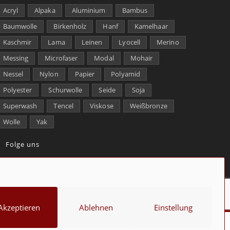
Acryl
Alpaka
Aluminium
Bambus
Baumwolle
Birkenholz
Hanf
Kamelhaar
Kaschmir
Lama
Leinen
Lyocell
Merino
Messing
Microfaser
Modal
Mohair
Nessel
Nylon
Papier
Polyamid
Polyester
Schurwolle
Seide
Soja
Superwash
Tencel
Viskose
Weißbronze
Wolle
Yak
Folge uns
kt
Über uns
Datenschutz
Impressum
Cookie-Richtlinie (EU)
Akzeptieren
Ablehnen
Einstellung