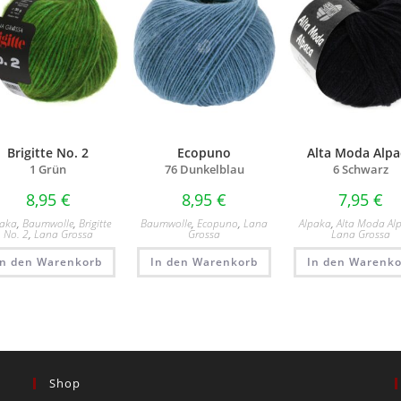
Brigitte No. 2
Ecopuno
Alta Moda Alpa
1 Grün
76 Dunkelblau
6 Schwarz
8,95
€
8,95
€
7,95
€
paka
,
Baumwolle
,
Brigitte
Baumwolle
,
Ecopuno
,
Lana
Alpaka
,
Alta Moda Al
No. 2
,
Lana Grossa
Grossa
Lana Grossa
In den Warenkorb
In den Warenkorb
In den Warenko
Shop