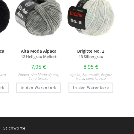
ca
Alta Moda Alpaca
Brigitte No. 2
12 Hellgrau Meliert
13 Silbergrau
7,95
€
8,95
€
paca
,
Alpaka
,
Alta Moda Alpaca
,
Alpaka
,
Baumwolle
,
Brigitte
Lana Grossa
No. 2
,
Lana Grossa
rb
In den Warenkorb
In den Warenkorb
Stichworte