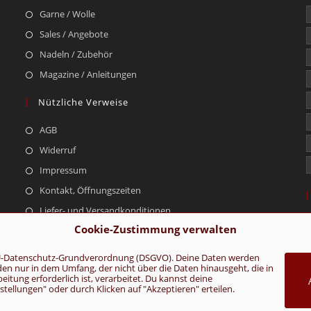
Garne / Wolle
Sales / Angebote
Nadeln / Zubehör
Magazine / Anleitungen
Nützliche Verweise
AGB
Widerruf
Impressum
Kontakt, Öffnungszeiten
Liefer- und Versandkonditionen
Cookie-Zustimmung verwalten
r EU-Datenschutz-Grundverordnung (DSGVO). Deine Daten werden
rden nur in dem Umfang, der nicht über die Daten hinausgeht, die in
AGB
Konta
tung erforderlich ist, verarbeitet. Du kannst deine
ellungen" oder durch Klicken auf "Akzeptieren" erteilen.
VERTRAG WIDERRUFEN