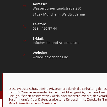
Adresse:
Wasserburger Landstraße 250
81827 München - Waldtrudering
Telefon:
089 - 430 87 44
E-Mail:
info@wolle-und-schoenes.de
Website:
wolle-und-schönes.de
Diese Website schützt deine Privatsphäre durch die Einhaltung de
nicht für Zwecke verwendet, in die du nicht eingewilligt hast, und we
© Copyright 2026 - Wolle & Schönes
Bezug auf einen bestimmten Zweck (oder mehrere Zwecke) der Verarbei
Zustimmung(en) zur Datenverarbeitung für bestimmte Zwecke in "Einst
Mehr Informationen über Cookies ➦