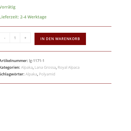
Vorrätig
Lieferzeit:
2-4 Werktage
-
+
IN DEN WARENKORB
Artikelnummer:
lg-1171-1
Kategorien:
Alpaka
,
Lana Grossa
,
Royal Alpaca
Schlagwörter:
Alpaka
,
Polyamid