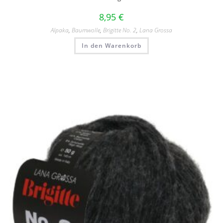
8,95
€
Alpaka
,
Baumwolle
,
Brigitte No. 2
,
Lana Grossa
In den Warenkorb