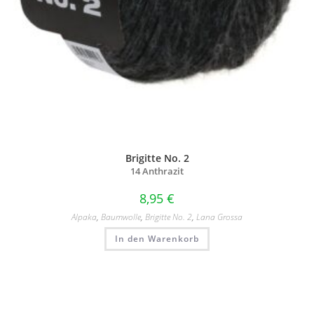
Brigitte No. 2
14 Anthrazit
8,95
€
Alpaka
,
Baumwolle
,
Brigitte No. 2
,
Lana Grossa
In den Warenkorb