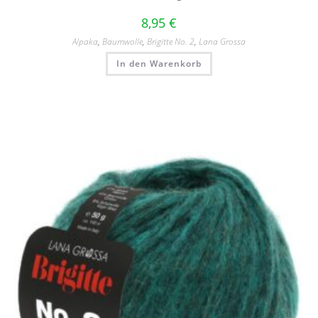
8,95
€
Alpaka
,
Baumwolle
,
Brigitte No. 2
,
Lana Grossa
In den Warenkorb