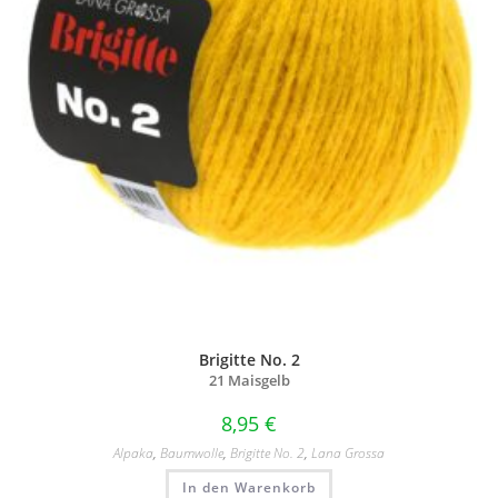
Brigitte No. 2
21 Maisgelb
8,95
€
Alpaka
,
Baumwolle
,
Brigitte No. 2
,
Lana Grossa
In den Warenkorb