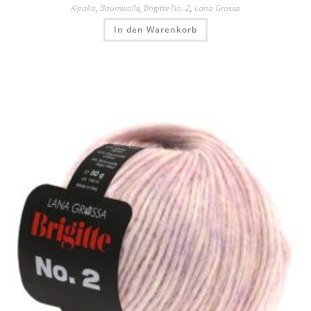
Alpaka
,
Baumwolle
,
Brigitte No. 2
,
Lana Grossa
In den Warenkorb