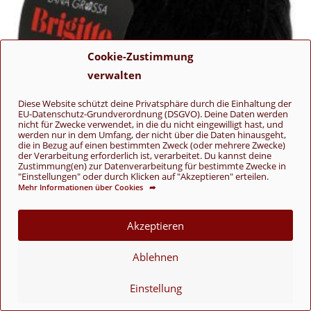
Cookie-Zustimmung
verwalten
Diese Website schützt deine Privatsphäre durch die Einhaltung der
EU-Datenschutz-Grundverordnung (DSGVO). Deine Daten werden
nicht für Zwecke verwendet, in die du nicht eingewilligt hast, und
werden nur in dem Umfang, der nicht über die Daten hinausgeht,
die in Bezug auf einen bestimmten Zweck (oder mehrere Zwecke)
der Verarbeitung erforderlich ist, verarbeitet. Du kannst deine
Zustimmung(en) zur Datenverarbeitung für bestimmte Zwecke in
"Einstellungen" oder durch Klicken auf "Akzeptieren" erteilen.
Mehr Informationen über Cookies ➦
Brigitte No. 2
Akzeptieren
36 Schwarz
Ablehnen
8,95
€
Alpaka
,
Baumwolle
,
Brigitte No. 2
,
Lana Grossa
Einstellung
In den Warenkorb