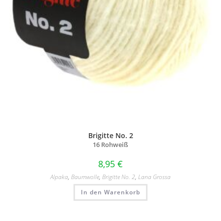
Brigitte No. 2
16 Rohweiß
8,95
€
Alpaka
,
Baumwolle
,
Brigitte No. 2
,
Lana Grossa
In den Warenkorb