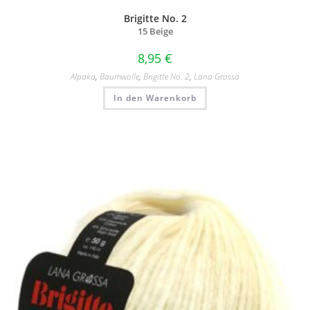
Brigitte No. 2
15 Beige
8,95
€
Alpaka
,
Baumwolle
,
Brigitte No. 2
,
Lana Grossa
In den Warenkorb