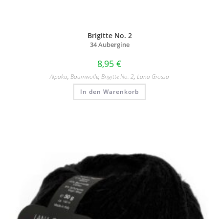
Brigitte No. 2
34 Aubergine
8,95
€
Alpaka
,
Baumwolle
,
Brigitte No. 2
,
Lana Grossa
In den Warenkorb