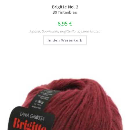
Brigitte No. 2
30 Tintenblau
8,95
€
Alpaka
,
Baumwolle
,
Brigitte No. 2
,
Lana Grossa
In den Warenkorb