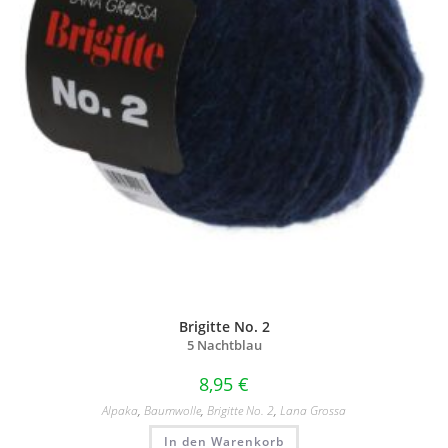
Brigitte No. 2
5 Nachtblau
8,95
€
Alpaka
,
Baumwolle
,
Brigitte No. 2
,
Lana Grossa
In den Warenkorb