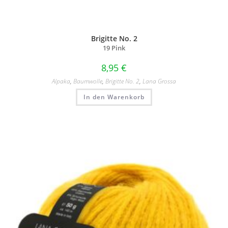
Brigitte No. 2
19 Pink
8,95
€
Alpaka
,
Baumwolle
,
Brigitte No. 2
,
Lana Grossa
In den Warenkorb