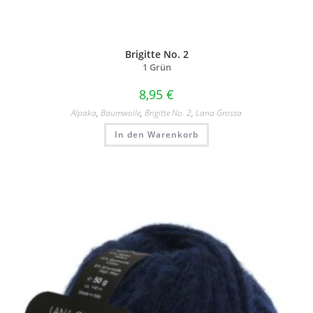
Brigitte No. 2
1 Grün
8,95
€
Alpaka
,
Baumwolle
,
Brigitte No. 2
,
Lana Grossa
In den Warenkorb