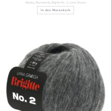
Alpaka
,
Baumwolle
,
Brigitte No. 2
,
Lana Grossa
In den Warenkorb