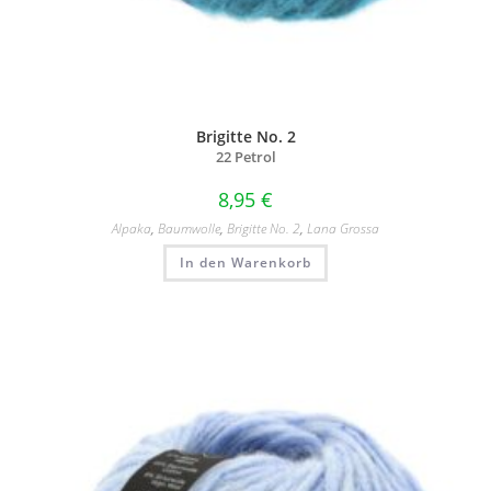
Brigitte No. 2
22 Petrol
8,95
€
Alpaka
,
Baumwolle
,
Brigitte No. 2
,
Lana Grossa
In den Warenkorb