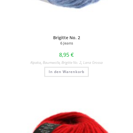
Brigitte No. 2
6 Jeans
8,95
€
Alpaka
,
Baumwolle
,
Brigitte No. 2
,
Lana Grossa
In den Warenkorb