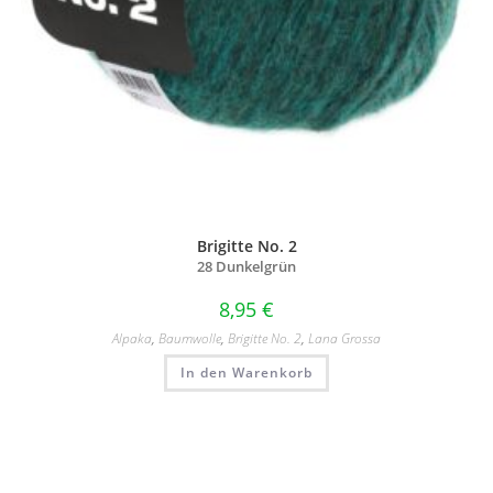
Brigitte No. 2
28 Dunkelgrün
8,95
€
Alpaka
,
Baumwolle
,
Brigitte No. 2
,
Lana Grossa
In den Warenkorb