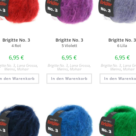
Brigitte No. 3
Brigitte No. 3
Brigitte No. 
4 Rot
5 Violett
6 Lila
6,95
€
6,95
€
6,95
€
gitte No. 3
,
Lana Grossa
,
Brigitte No. 3
,
Lana Grossa
,
Brigitte No. 3
,
Lana Gr
Merino
,
Mohair
Merino
,
Mohair
Merino
,
Mohair
In den Warenkorb
In den Warenkorb
In den Warenko