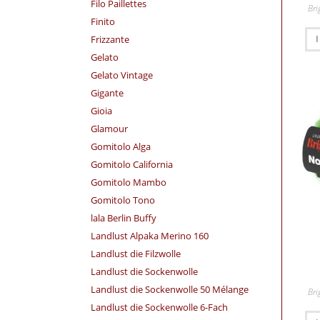
Filo Paillettes
Bri
Finito
Frizzante
Gelato
Gelato Vintage
Gigante
Gioia
Glamour
Gomitolo Alga
Gomitolo California
Gomitolo Mambo
Gomitolo Tono
lala Berlin Buffy
Landlust Alpaka Merino 160
Landlust die Filzwolle
Landlust die Sockenwolle
Landlust die Sockenwolle 50 Mélange
Bri
Landlust die Sockenwolle 6-Fach