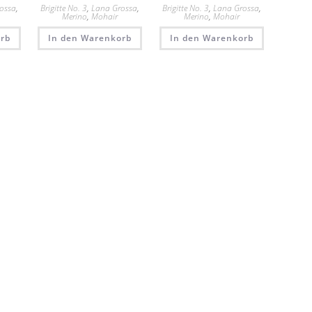
ossa
,
Brigitte No. 3
,
Lana Grossa
,
Brigitte No. 3
,
Lana Grossa
,
Merino
,
Mohair
Merino
,
Mohair
rb
In den Warenkorb
In den Warenkorb