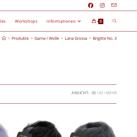
les
Workshops
Informationen
0
>
Produkte
>
Garne / Wolle
>
Lana Grossa
>
Brigitte No. 3
ANSICHT:
30
60
MEHR