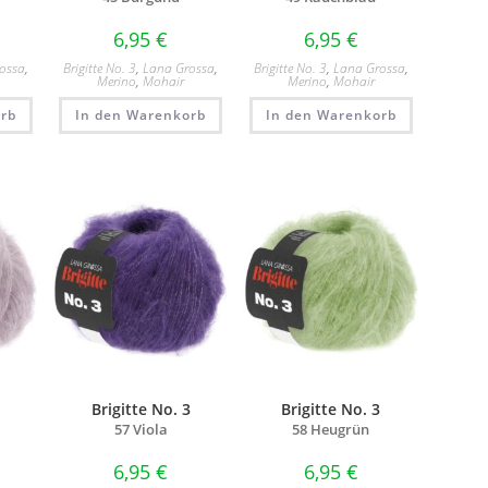
6,95
€
6,95
€
ossa
,
Brigitte No. 3
,
Lana Grossa
,
Brigitte No. 3
,
Lana Grossa
,
Merino
,
Mohair
Merino
,
Mohair
rb
In den Warenkorb
In den Warenkorb
3
Brigitte No. 3
Brigitte No. 3
57 Viola
58 Heugrün
6,95
€
6,95
€