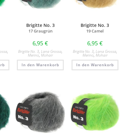
3
Brigitte No. 3
Brigitte No. 3
17 Graugrün
19 Camel
6,95
€
6,95
€
ossa
,
Brigitte No. 3
,
Lana Grossa
,
Brigitte No. 3
,
Lana Grossa
,
Merino
,
Mohair
Merino
,
Mohair
rb
In den Warenkorb
In den Warenkorb