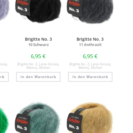
3
Brigitte No. 3
Brigitte No. 3
10 Schwarz
11 Anthrazit
6,95
€
6,95
€
ossa
,
Brigitte No. 3
,
Lana Grossa
,
Brigitte No. 3
,
Lana Grossa
,
Merino
,
Mohair
Merino
,
Mohair
rb
In den Warenkorb
In den Warenkorb