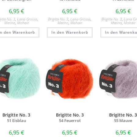
6,95
€
6,95
€
6,95
€
gitte No. 3
,
Lana Grossa
,
Brigitte No. 3
,
Lana Grossa
,
Brigitte No. 3
,
Lana Gr
Merino
,
Mohair
Merino
,
Mohair
Merino
,
Mohair
In den Warenkorb
In den Warenkorb
In den Warenko
Brigitte No. 3
Brigitte No. 3
Brigitte No. 
51 Eisblau
54 Feuerrot
55 Mauve
6,95
€
6,95
€
6,95
€