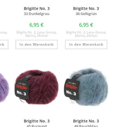
3
Brigitte No. 3
Brigitte No. 3
33 Dunkelgrau
36 Gelbgrün
6,95
€
6,95
€
ossa
,
Brigitte No. 3
,
Lana Grossa
,
Brigitte No. 3
,
Lana Grossa
,
Merino
,
Mohair
Merino
,
Mohair
rb
In den Warenkorb
In den Warenkorb
3
Brigitte No. 3
Brigitte No. 3
45 Burgund
49 Rauchblau