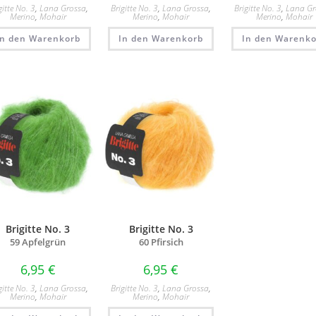
gitte No. 3
,
Lana Grossa
,
Brigitte No. 3
,
Lana Grossa
,
Brigitte No. 3
,
Lana Gr
Merino
,
Mohair
Merino
,
Mohair
Merino
,
Mohair
In den Warenkorb
In den Warenkorb
In den Warenko
Brigitte No. 3
Brigitte No. 3
59 Apfelgrün
60 Pfirsich
6,95
€
6,95
€
gitte No. 3
,
Lana Grossa
,
Brigitte No. 3
,
Lana Grossa
,
Merino
,
Mohair
Merino
,
Mohair