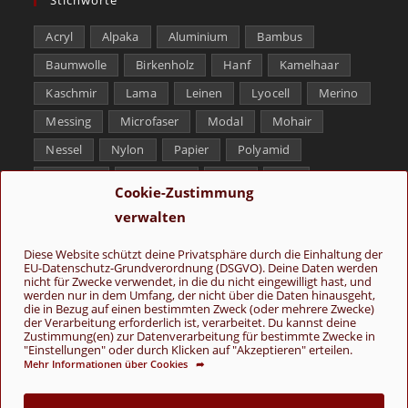
Acryl
Alpaka
Aluminium
Bambus
Baumwolle
Birkenholz
Hanf
Kamelhaar
Kaschmir
Lama
Leinen
Lyocell
Merino
Messing
Microfaser
Modal
Mohair
Nessel
Nylon
Papier
Polyamid
Polyester
Schurwolle
Seide
Soja
Cookie-Zustimmung
Superwash
Tencel
Viskose
Weißbronze
verwalten
Wolle
Yak
Diese Website schützt deine Privatsphäre durch die Einhaltung der
EU-Datenschutz-Grundverordnung (DSGVO). Deine Daten werden
Folge uns
nicht für Zwecke verwendet, in die du nicht eingewilligt hast, und
werden nur in dem Umfang, der nicht über die Daten hinausgeht,
die in Bezug auf einen bestimmten Zweck (oder mehrere Zwecke)
der Verarbeitung erforderlich ist, verarbeitet. Du kannst deine
Zustimmung(en) zur Datenverarbeitung für bestimmte Zwecke in
"Einstellungen" oder durch Klicken auf "Akzeptieren" erteilen.
Mehr Informationen über Cookies ➦
AGB
Kontakt
Über uns
Datenschutz
Impressum