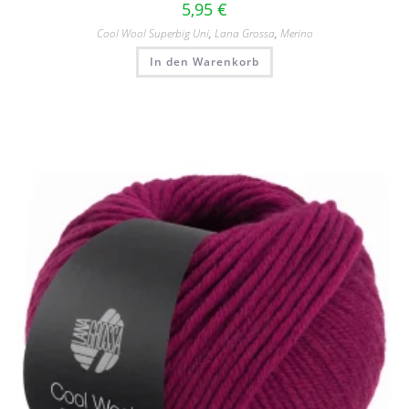
5,95
€
Cool Wool Superbig Uni
,
Lana Grossa
,
Merino
In den Warenkorb