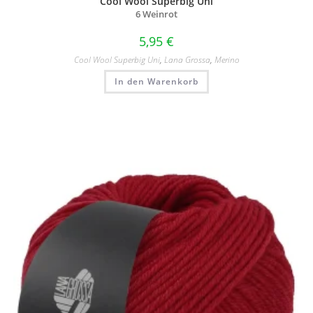
Cool Wool Superbig Uni
6 Weinrot
5,95
€
Cool Wool Superbig Uni
,
Lana Grossa
,
Merino
In den Warenkorb