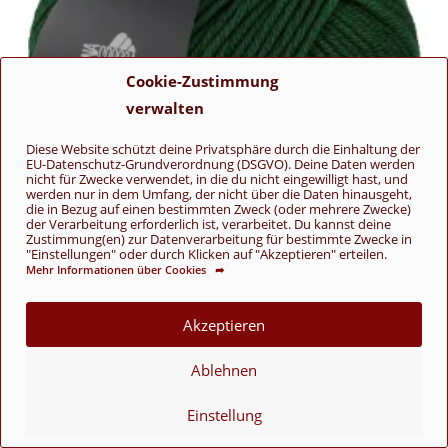
Cookie-Zustimmung
verwalten
Diese Website schützt deine Privatsphäre durch die Einhaltung der
EU-Datenschutz-Grundverordnung (DSGVO). Deine Daten werden
nicht für Zwecke verwendet, in die du nicht eingewilligt hast, und
werden nur in dem Umfang, der nicht über die Daten hinausgeht,
die in Bezug auf einen bestimmten Zweck (oder mehrere Zwecke)
der Verarbeitung erforderlich ist, verarbeitet. Du kannst deine
Zustimmung(en) zur Datenverarbeitung für bestimmte Zwecke in
"Einstellungen" oder durch Klicken auf "Akzeptieren" erteilen.
Mehr Informationen über Cookies ➦
Akzeptieren
Cool Wool Superbig Uni
28 Flaschengrün
Ablehnen
5,95
€
Einstellung
Cool Wool Superbig Uni
,
Lana Grossa
,
Merino