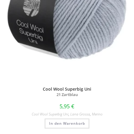
Cool Wool Superbig Uni
21 Zartblau
5,95
€
Cool Wool Superbig Uni
,
Lana Grossa
,
Merino
In den Warenkorb