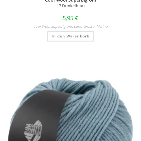
17 Dunkelblau
5,95
€
Cool Wool Superbig Uni
,
Lana Grossa
,
Merino
In den Warenkorb