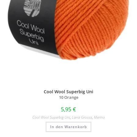
Cool Wool Superbig Uni
10 Orange
5,95
€
Cool Wool Superbig Uni
,
Lana Grossa
,
Merino
In den Warenkorb