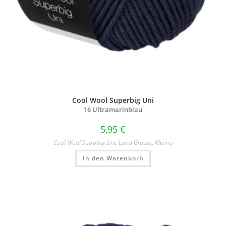
Cool Wool Superbig Uni
16 Ultramarinblau
5,95
€
Cool Wool Superbig Uni
,
Lana Grossa
,
Merino
In den Warenkorb