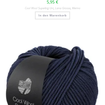
5,95
€
Cool Wool Superbig Uni
,
Lana Grossa
,
Merino
In den Warenkorb