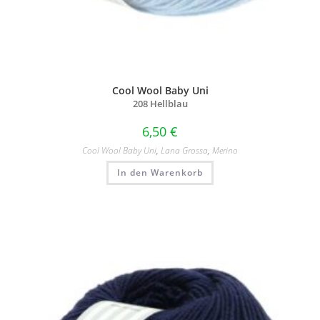
Cool Wool Baby Uni
208 Hellblau
6,50
€
Cool Wool Baby Uni
,
Lana Grossa
,
Merino
In den Warenkorb