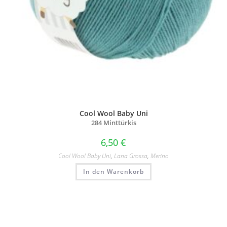
Cool Wool Baby Uni
284 Minttürkis
6,50
€
Cool Wool Baby Uni
,
Lana Grossa
,
Merino
In den Warenkorb