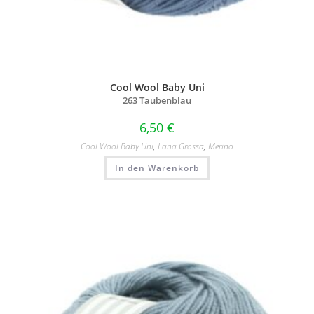
Cool Wool Baby Uni
263 Taubenblau
6,50
€
Cool Wool Baby Uni
,
Lana Grossa
,
Merino
In den Warenkorb