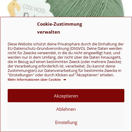
Cookie-Zustimmung
verwalten
Diese Website schützt deine Privatsphäre durch die Einhaltung der
EU-Datenschutz-Grundverordnung (DSGVO). Deine Daten werden
nicht für Zwecke verwendet, in die du nicht eingewilligt hast, und
werden nur in dem Umfang, der nicht über die Daten hinausgeht,
die in Bezug auf einen bestimmten Zweck (oder mehrere Zwecke)
der Verarbeitung erforderlich ist, verarbeitet. Du kannst deine
Zustimmung(en) zur Datenverarbeitung für bestimmte Zwecke in
"Einstellungen" oder durch Klicken auf "Akzeptieren" erteilen.
Mehr Informationen über Cookies ➦
Cool Wool Baby Uni
Akzeptieren
297 Resedagrün
Ablehnen
6,50
€
Cool Wool Baby Uni
,
Lana Grossa
,
Merino
Einstellung
In den Warenkorb