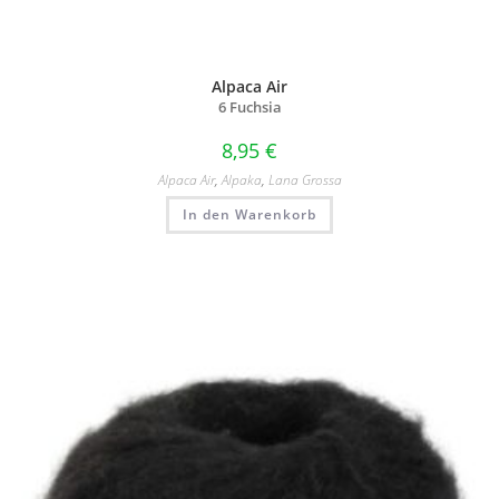
Alpaca Air
6 Fuchsia
8,95
€
Alpaca Air
,
Alpaka
,
Lana Grossa
In den Warenkorb