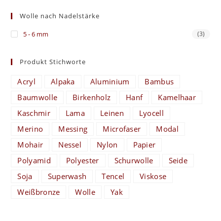
Wolle nach Nadelstärke
5 - 6 mm
(3)
Produkt Stichworte
Acryl
Alpaka
Aluminium
Bambus
Baumwolle
Birkenholz
Hanf
Kamelhaar
Kaschmir
Lama
Leinen
Lyocell
Merino
Messing
Microfaser
Modal
Mohair
Nessel
Nylon
Papier
Polyamid
Polyester
Schurwolle
Seide
Soja
Superwash
Tencel
Viskose
Weißbronze
Wolle
Yak