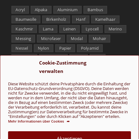
Acryl
Alpaka
Aluminium
Bambus
Baumwolle
Birkenholz
Hanf
Kamelhaar
Kaschmir
Lama
Leinen
Lyocell
Merino
Messing
Microfaser
Modal
Mohair
Nessel
Nylon
Papier
Polyamid
Polyester
Schurwolle
Seide
Soja
Cookie-Zustimmung
Superwash
Tencel
Viskose
Weißbronze
verwalten
Wolle
Yak
Diese Website schützt deine Privatsphäre durch die Einhaltung der
EU-Datenschutz-Grundverordnung (DSGVO). Deine Daten werden
Folge uns
nicht für Zwecke verwendet, in die du nicht eingewilligt hast, und
werden nur in dem Umfang, der nicht über die Daten hinausgeht,
die in Bezug auf einen bestimmten Zweck (oder mehrere Zwecke)
der Verarbeitung erforderlich ist, verarbeitet. Du kannst deine
Zustimmung(en) zur Datenverarbeitung für bestimmte Zwecke in
"Einstellungen" oder durch Klicken auf "Akzeptieren" erteilen.
Mehr Informationen über Cookies ➦
AGB
Kontakt
Über uns
Datenschutz
Impressum
Akzeptieren