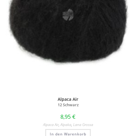
Alpaca Air
12 Schwarz
8,95
€
Alpaca Air
,
Alpaka
,
Lana Grossa
In den Warenkorb