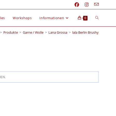
les
Workshops
Informationen
0
>
Produkte
>
Garne / Wolle
>
Lana Grossa
>
lala Berlin Brushy
HEN.