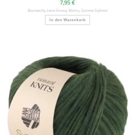
7,95
€
Baumwolle
,
Lana Grossa
,
Merino
,
Summer Softness
In den Warenkorb