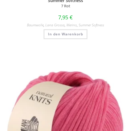
Summer Softness
7 Rot
7,95
€
Baumwolle
,
Lana Grossa
,
Merino
,
Summer Softness
In den Warenkorb