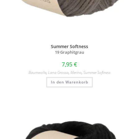
Summer Softness
19 Graphitgrau
7,95
€
Baumwolle
,
Lana Grossa
,
Merino
,
Summer Softness
In den Warenkorb