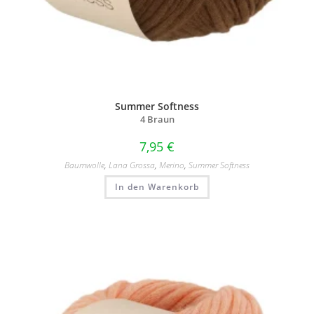
Summer Softness
4 Braun
7,95
€
Baumwolle
,
Lana Grossa
,
Merino
,
Summer Softness
In den Warenkorb