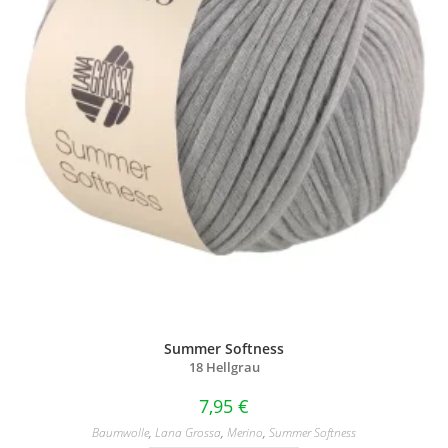
Summer Softness
18 Hellgrau
7,95
€
Baumwolle
,
Lana Grossa
,
Merino
,
Summer Softness