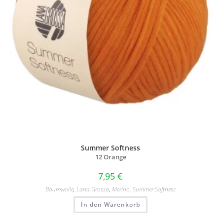
Summer Softness
12 Orange
7,95
€
Baumwolle
,
Lana Grossa
,
Merino
,
Summer Softness
In den Warenkorb