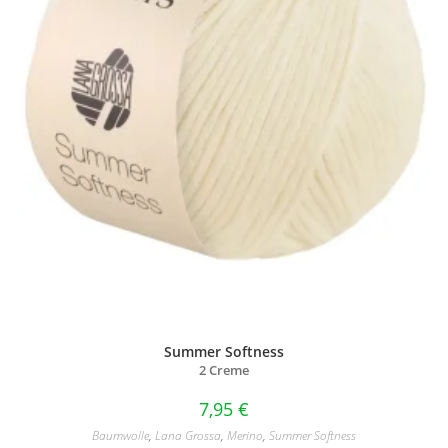
Summer Softness
2 Creme
7,95
€
Baumwolle
,
Lana Grossa
,
Merino
,
Summer Softness