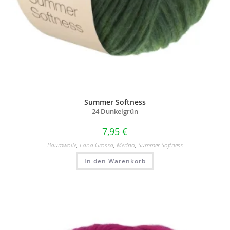
Summer Softness
24 Dunkelgrün
7,95
€
Baumwolle
,
Lana Grossa
,
Merino
,
Summer Softness
In den Warenkorb