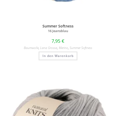
Summer Softness
16 Jeansblau
7,95
€
Baumwolle
,
Lana Grossa
,
Merino
,
Summer Softness
In den Warenkorb