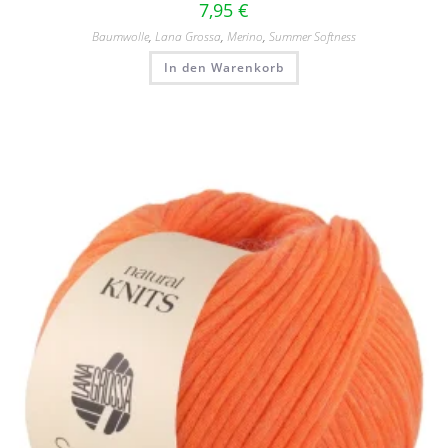
7,95
€
Baumwolle
,
Lana Grossa
,
Merino
,
Summer Softness
In den Warenkorb