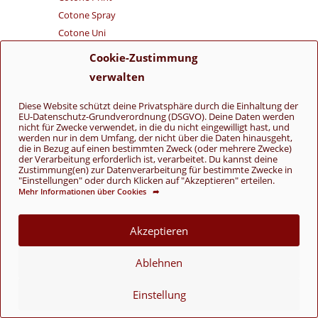
Cotone Spray
Cotone Uni
Cotonella
Cookie-Zustimmung
Cotonella Uni
verwalten
Cotton Silk
Cotton Wool (Linea Pura)
Diese Website schützt deine Privatsphäre durch die Einhaltung der
EU-Datenschutz-Grundverordnung (DSGVO). Deine Daten werden
Country Tweed Fine
nicht für Zwecke verwendet, in die du nicht eingewilligt hast, und
werden nur in dem Umfang, der nicht über die Daten hinausgeht,
Diversa
die in Bezug auf einen bestimmten Zweck (oder mehrere Zwecke)
Dolce
der Verarbeitung erforderlich ist, verarbeitet. Du kannst deine
Zustimmung(en) zur Datenverarbeitung für bestimmte Zwecke in
Ecopuno
"Einstellungen" oder durch Klicken auf "Akzeptieren" erteilen.
Ecopuno Chunky
Mehr Informationen über Cookies ➦
Ecopuno Sfumato
Elastico
Akzeptieren
Ella
Ablehnen
Farfalla
Feltro Print
Einstellung
Feltro Uni
Filo Di Gio