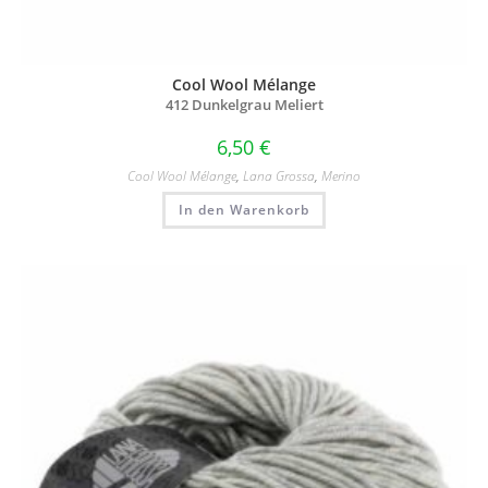
Cool Wool Mélange
412 Dunkelgrau Meliert
6,50
€
Cool Wool Mélange
,
Lana Grossa
,
Merino
In den Warenkorb