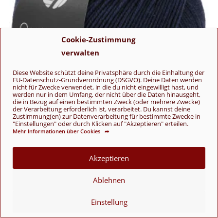
Cookie-Zustimmung
verwalten
Diese Website schützt deine Privatsphäre durch die Einhaltung der
EU-Datenschutz-Grundverordnung (DSGVO). Deine Daten werden
nicht für Zwecke verwendet, in die du nicht eingewilligt hast, und
werden nur in dem Umfang, der nicht über die Daten hinausgeht,
die in Bezug auf einen bestimmten Zweck (oder mehrere Zwecke)
der Verarbeitung erforderlich ist, verarbeitet. Du kannst deine
Zustimmung(en) zur Datenverarbeitung für bestimmte Zwecke in
"Einstellungen" oder durch Klicken auf "Akzeptieren" erteilen.
Mehr Informationen über Cookies ➦
Cool Wool Mélange
Akzeptieren
1494 Nachtblau Meliert
Ablehnen
6,50
€
Cool Wool Mélange
,
Lana Grossa
,
Merino
Einstellung
In den Warenkorb