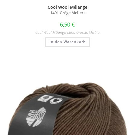
Cool Wool Mélange
1491 Grège Meliert
6,50
€
Cool Wool Mélange
,
Lana Grossa
,
Merino
In den Warenkorb