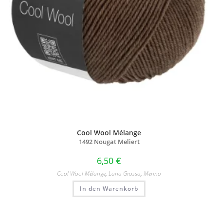
Cool Wool Mélange
1492 Nougat Meliert
6,50
€
Cool Wool Mélange
,
Lana Grossa
,
Merino
In den Warenkorb