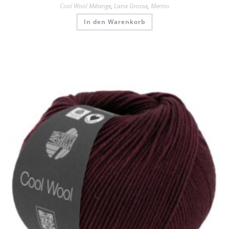
Cool Wool Mélange
,
Lana Grossa
,
Merino
In den Warenkorb