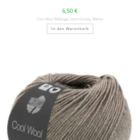
6,50
€
Cool Wool Mélange
,
Lana Grossa
,
Merino
In den Warenkorb