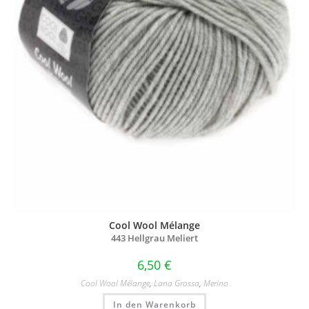
Cool Wool Mélange
443 Hellgrau Meliert
6,50
€
Cool Wool Mélange
,
Lana Grossa
,
Merino
In den Warenkorb