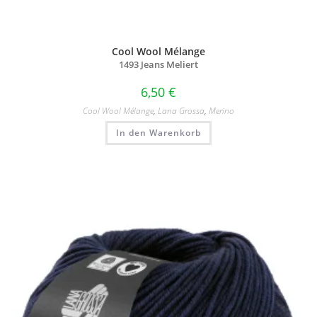
Cool Wool Mélange
1493 Jeans Meliert
6,50
€
Cool Wool Mélange
,
Lana Grossa
,
Merino
In den Warenkorb