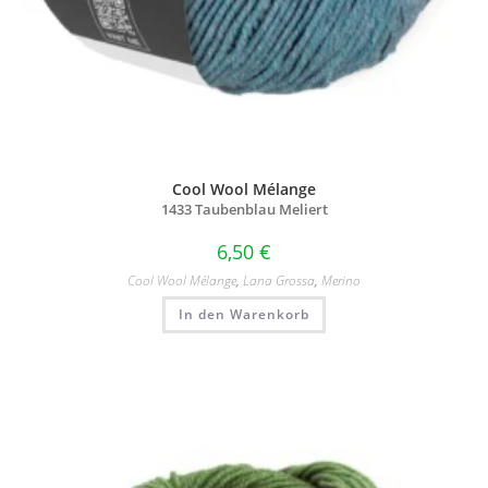
Cool Wool Mélange
1433 Taubenblau Meliert
6,50
€
Cool Wool Mélange
,
Lana Grossa
,
Merino
In den Warenkorb