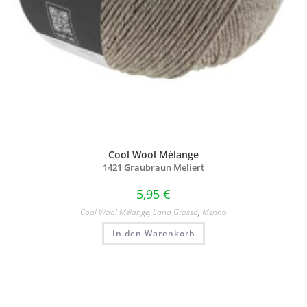
Cool Wool Mélange
1421 Graubraun Meliert
5,95
€
Cool Wool Mélange
,
Lana Grossa
,
Merino
In den Warenkorb