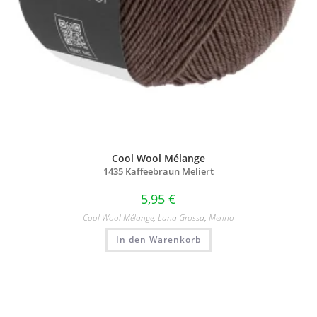
Cool Wool Mélange
1435 Kaffeebraun Meliert
5,95
€
Cool Wool Mélange
,
Lana Grossa
,
Merino
In den Warenkorb