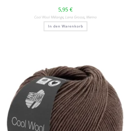
5,95
€
Cool Wool Mélange
,
Lana Grossa
,
Merino
In den Warenkorb