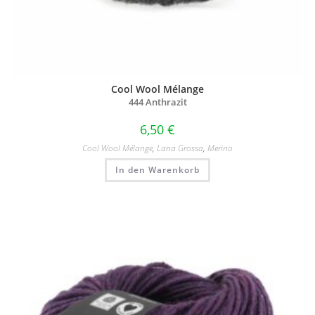
Cool Wool Mélange
444 Anthrazit
6,50
€
Cool Wool Mélange
,
Lana Grossa
,
Merino
In den Warenkorb