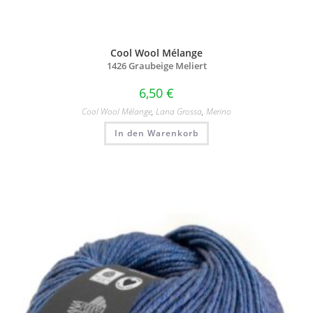
Cool Wool Mélange
1426 Graubeige Meliert
6,50
€
Cool Wool Mélange
,
Lana Grossa
,
Merino
In den Warenkorb