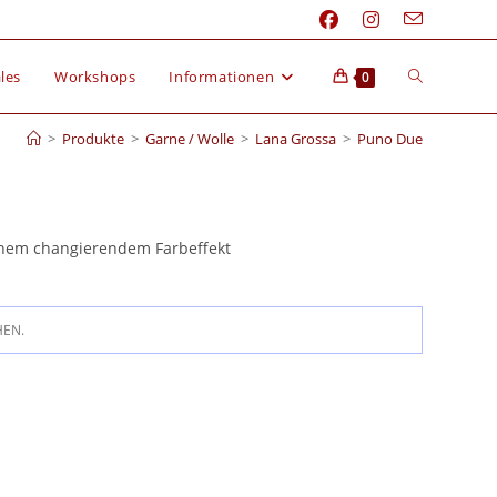
les
Workshops
Informationen
0
>
Produkte
>
Garne / Wolle
>
Lana Grossa
>
Puno Due
einem changierendem Farbeffekt
HEN.