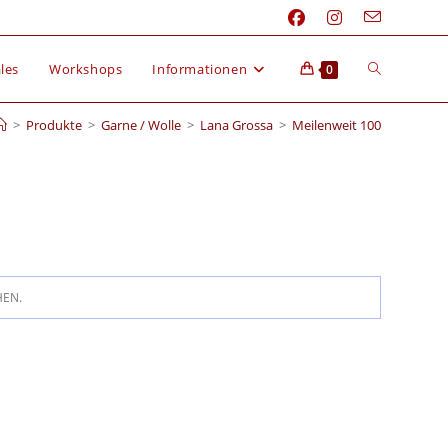
les
Workshops
Informationen
0
>
Produkte
>
Garne / Wolle
>
Lana Grossa
>
Meilenweit 100
HEN.