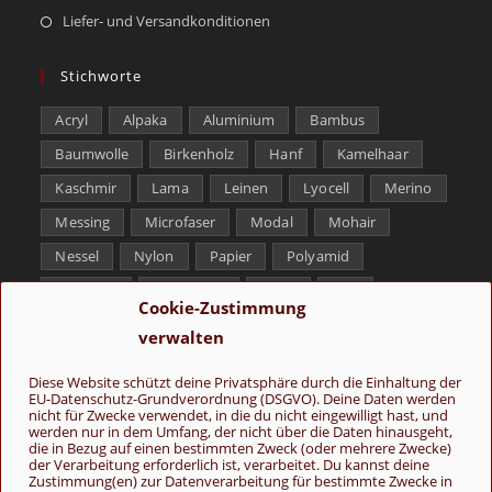
Liefer- und Versandkonditionen
Stichworte
Acryl
Alpaka
Aluminium
Bambus
Baumwolle
Birkenholz
Hanf
Kamelhaar
Kaschmir
Lama
Leinen
Lyocell
Merino
Messing
Microfaser
Modal
Mohair
Nessel
Nylon
Papier
Polyamid
Polyester
Schurwolle
Seide
Soja
Cookie-Zustimmung
Superwash
Tencel
Viskose
Weißbronze
verwalten
Wolle
Yak
Diese Website schützt deine Privatsphäre durch die Einhaltung der
EU-Datenschutz-Grundverordnung (DSGVO). Deine Daten werden
Folge uns
nicht für Zwecke verwendet, in die du nicht eingewilligt hast, und
werden nur in dem Umfang, der nicht über die Daten hinausgeht,
die in Bezug auf einen bestimmten Zweck (oder mehrere Zwecke)
der Verarbeitung erforderlich ist, verarbeitet. Du kannst deine
Zustimmung(en) zur Datenverarbeitung für bestimmte Zwecke in