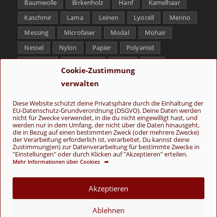
Baumwolle
Birkenholz
Hanf
Kamelhaar
Kaschmir
Lama
Leinen
Lyocell
Merino
Messing
Microfaser
Modal
Mohair
Nessel
Nylon
Papier
Polyamid
Polyester
Schurwolle
Seide
Soja
Cookie-Zustimmung
Superwash
Tencel
Viskose
Weißbronze
verwalten
Wolle
Yak
Diese Website schützt deine Privatsphäre durch die Einhaltung der
EU-Datenschutz-Grundverordnung (DSGVO). Deine Daten werden
Folge uns
nicht für Zwecke verwendet, in die du nicht eingewilligt hast, und
werden nur in dem Umfang, der nicht über die Daten hinausgeht,
die in Bezug auf einen bestimmten Zweck (oder mehrere Zwecke)
der Verarbeitung erforderlich ist, verarbeitet. Du kannst deine
Zustimmung(en) zur Datenverarbeitung für bestimmte Zwecke in
"Einstellungen" oder durch Klicken auf "Akzeptieren" erteilen.
Mehr Informationen über Cookies ➦
AGB
Kontakt
Über uns
Datenschutz
Impressum
Akzeptieren
Cookie-Richtlinie (EU)
Ablehnen
© Copyright 2026 - Wolle & Schönes