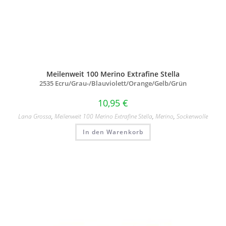
Meilenweit 100 Merino Extrafine Stella
2535 Ecru/
Grau-/
Blauviolett/
Orange/
Gelb/
Grün
10,95
€
Lana Grossa
,
Meilenweit 100 Merino Extrafine Stella
,
Merino
,
Sockenwolle
In den Warenkorb