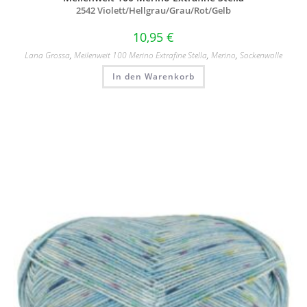
2542 Violett/
Hellgrau/
Grau/
Rot/
Gelb
10,95
€
Lana Grossa
,
Meilenweit 100 Merino Extrafine Stella
,
Merino
,
Sockenwolle
In den Warenkorb