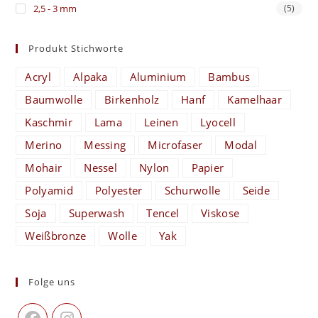
2,5 - 3 mm
(5)
Produkt Stichworte
Acryl
Alpaka
Aluminium
Bambus
Baumwolle
Birkenholz
Hanf
Kamelhaar
Kaschmir
Lama
Leinen
Lyocell
Merino
Messing
Microfaser
Modal
Mohair
Nessel
Nylon
Papier
Polyamid
Polyester
Schurwolle
Seide
Soja
Superwash
Tencel
Viskose
Weißbronze
Wolle
Yak
Folge uns