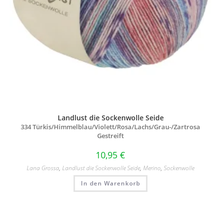
Landlust die Sockenwolle Seide
334 Türkis/
Himmelblau/
Violett/
Rosa/
Lachs/
Grau-/
Zartrosa
Gestreift
10,95
€
Lana Grossa
,
Landlust die Sockenwolle Seide
,
Merino
,
Sockenwolle
In den Warenkorb