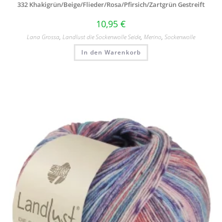
332 Khakigrün/
Beige/
Flieder/
Rosa/
Pfirsich/
Zartgrün Gestreift
10,95
€
Lana Grossa
,
Landlust die Sockenwolle Seide
,
Merino
,
Sockenwolle
In den Warenkorb