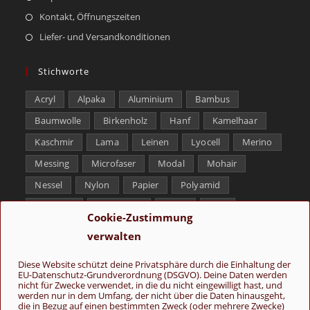
Kontakt, Öffnungszeiten
Liefer- und Versandkonditionen
Stichworte
Acryl
Alpaka
Aluminium
Bambus
Baumwolle
Birkenholz
Hanf
Kamelhaar
Kaschmir
Lama
Leinen
Lyocell
Merino
Messing
Microfaser
Modal
Mohair
Nessel
Nylon
Papier
Polyamid
Polyester
Schurwolle
Seide
Soja
Cookie-Zustimmung
Superwash
Tencel
Viskose
Weißbronze
verwalten
Wolle
Yak
Diese Website schützt deine Privatsphäre durch die Einhaltung der
EU-Datenschutz-Grundverordnung (DSGVO). Deine Daten werden
Folge uns
nicht für Zwecke verwendet, in die du nicht eingewilligt hast, und
werden nur in dem Umfang, der nicht über die Daten hinausgeht,
die in Bezug auf einen bestimmten Zweck (oder mehrere Zwecke)