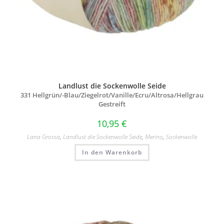
Landlust die Sockenwolle Seide
331 Hellgrün/
-Blau/
Ziegelrot/
Vanille/
Ecru/
Altrosa/
Hellgrau
Gestreift
10,95
€
Lana Grossa
,
Landlust die Sockenwolle Seide
,
Merino
,
Sockenwolle
In den Warenkorb