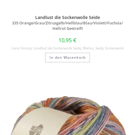
Landlust die Sockenwolle Seide
335 Orange/
Grau/
Zitrusgelb/
Hellblau/
Blau/
Violett/
Fuchsia/
Hellrot Gestreift
10,95
€
Lana Grossa
,
Landlust die Sockenwolle Seide
,
Merino
,
Seide
,
Sockenwolle
In den Warenkorb