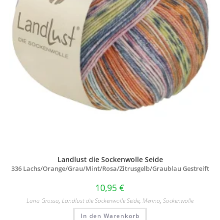
Landlust die Sockenwolle Seide
336 Lachs/
Orange/
Grau/
Mint/
Rosa/
Zitrusgelb/
Graublau Gestreift
10,95
€
Lana Grossa
,
Landlust die Sockenwolle Seide
,
Merino
,
Sockenwolle
In den Warenkorb