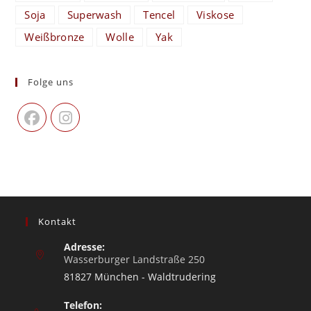
Soja
Superwash
Tencel
Viskose
Weißbronze
Wolle
Yak
Folge uns
Kontakt
Adresse:
Wasserburger Landstraße 250
81827 München - Waldtrudering
Telefon: