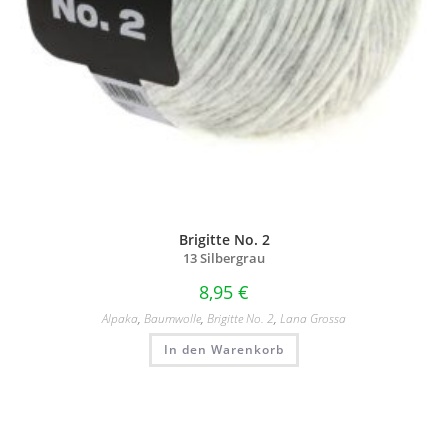
Brigitte No. 2
13 Silbergrau
8,95
€
Alpaka
,
Baumwolle
,
Brigitte No. 2
,
Lana Grossa
In den Warenkorb