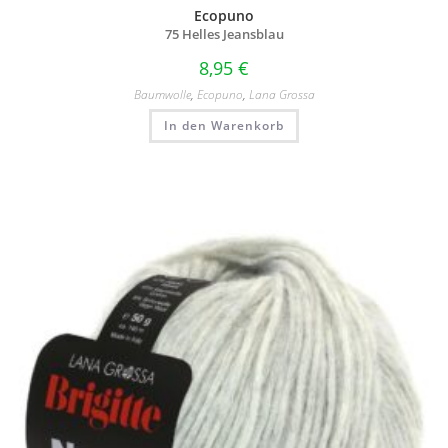
Ecopuno
75 Helles Jeansblau
8,95
€
Baumwolle
,
Ecopuno
,
Lana Grossa
In den Warenkorb