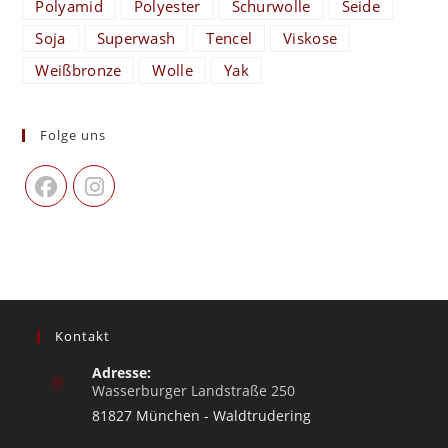
Polyamid
Polyester
Schurwolle
Seide
Soja
Superwash
Tencel
Viskose
Weißbronze
Wolle
Yak
Folge uns
Kontakt
Adresse:
Wasserburger Landstraße 250
81827 München - Waldtrudering