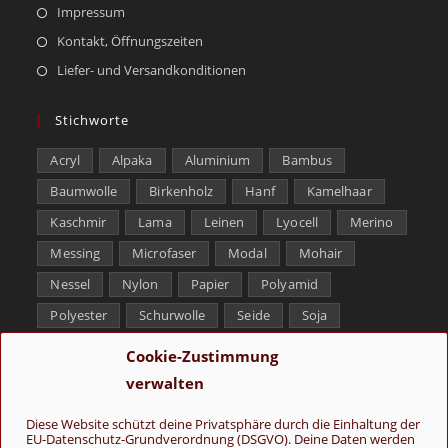
Impressum
Kontakt, Öffnungszeiten
Liefer- und Versandkonditionen
Stichworte
Acryl
Alpaka
Aluminium
Bambus
Baumwolle
Birkenholz
Hanf
Kamelhaar
Kaschmir
Lama
Leinen
Lyocell
Merino
Messing
Microfaser
Modal
Mohair
Nessel
Nylon
Papier
Polyamid
Polyester
Schurwolle
Seide
Soja
Superwash
Tencel
Viskose
Weißbronze
Cookie-Zustimmung
Wolle
Yak
verwalten
Folge uns
Diese Website schützt deine Privatsphäre durch die Einhaltung der
EU-Datenschutz-Grundverordnung (DSGVO). Deine Daten werden