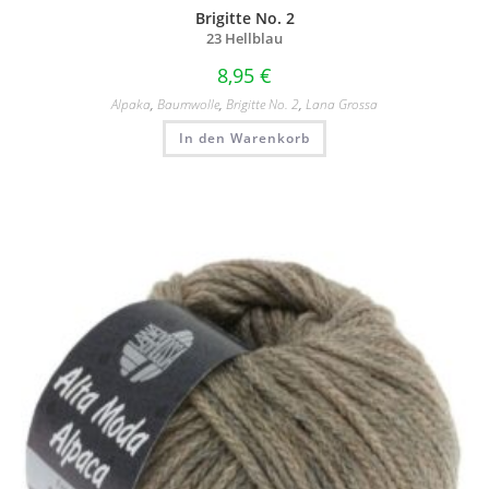
Brigitte No. 2
23 Hellblau
8,95
€
Alpaka
,
Baumwolle
,
Brigitte No. 2
,
Lana Grossa
In den Warenkorb