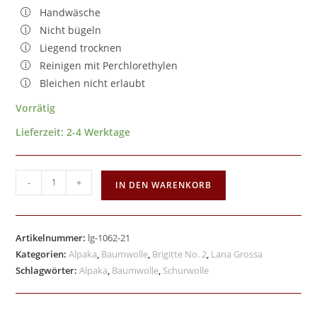
Handwäsche
Nicht bügeln
Liegend trocknen
Reinigen mit Perchlorethylen
Bleichen nicht erlaubt
Vorrätig
Lieferzeit:
2-4 Werktage
-
+
IN DEN WARENKORB
Artikelnummer:
lg-1062-21
Kategorien:
Alpaka
,
Baumwolle
,
Brigitte No. 2
,
Lana Grossa
Schlagwörter:
Alpaka
,
Baumwolle
,
Schurwolle