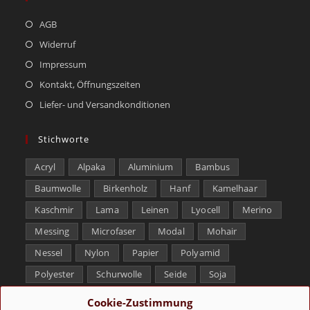
AGB
Widerruf
Impressum
Kontakt, Öffnungszeiten
Liefer- und Versandkonditionen
Stichworte
Acryl
Alpaka
Aluminium
Bambus
Baumwolle
Birkenholz
Hanf
Kamelhaar
Kaschmir
Lama
Leinen
Lyocell
Merino
Messing
Microfaser
Modal
Mohair
Nessel
Nylon
Papier
Polyamid
Polyester
Schurwolle
Seide
Soja
Superwash
Tencel
Viskose
Weißbronze
Cookie-Zustimmung