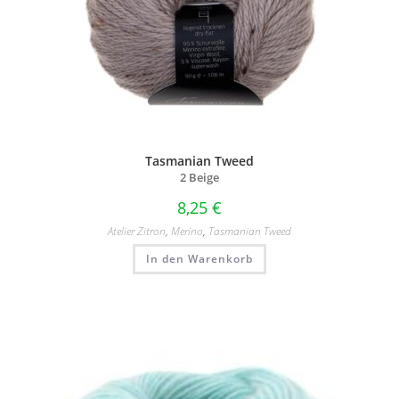
Tasmanian Tweed
2 Beige
8,25
€
Atelier Zitron
,
Merino
,
Tasmanian Tweed
In den Warenkorb