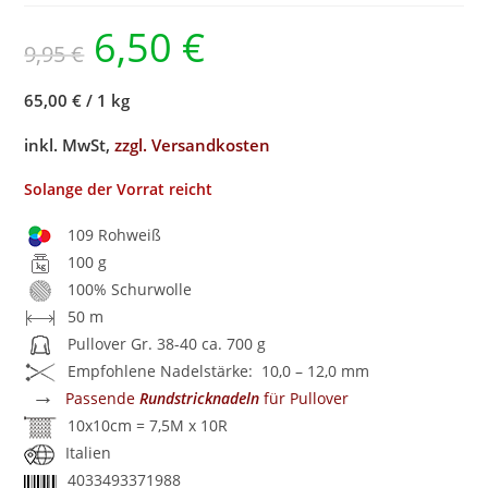
6,50
€
9,95
€
65,00 €
/
1 kg
inkl. MwSt,
zzgl. Versandkosten
Solange der Vorrat reicht
109 Rohweiß
100 g
100% Schurwolle
50 m
Pullover Gr. 38-40 ca. 700 g
Empfohlene Nadelstärke: 10,0 – 12,0 mm
→
Passende
Rundstricknadeln
für Pullover
10x10cm = 7,5M x 10R
Italien
4033493371988