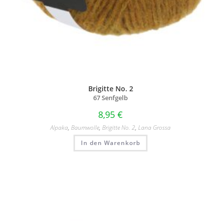
Brigitte No. 2
67 Senfgelb
8,95
€
Alpaka
,
Baumwolle
,
Brigitte No. 2
,
Lana Grossa
In den Warenkorb