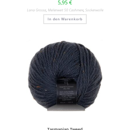
5,95
€
Lana Grossa
,
Meilenweit 50 Cashmere
,
Sockenwolle
In den Warenkorb
Tasmanian Tweed