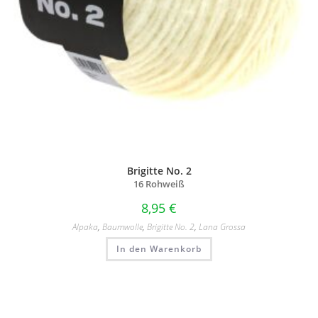
Brigitte No. 2
16 Rohweiß
8,95
€
Alpaka
,
Baumwolle
,
Brigitte No. 2
,
Lana Grossa
In den Warenkorb