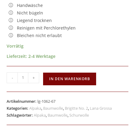
Handwäsche
Nicht bügeln
Liegend trocknen
Reinigen mit Perchlorethylen
Bleichen nicht erlaubt
Vorrätig
Lieferzeit:
2-4 Werktage
-
+
IN DEN WARENKORB
Artikelnummer:
lg-1062-67
Kategorien:
Alpaka
,
Baumwolle
,
Brigitte No. 2
,
Lana Grossa
Schlagwörter:
Alpaka
,
Baumwolle
,
Schurwolle