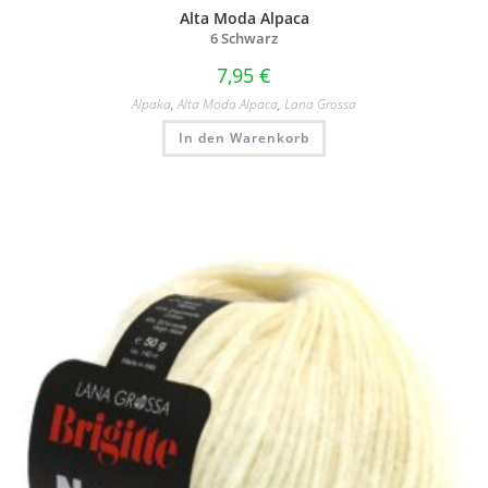
Alta Moda Alpaca
6 Schwarz
7,95
€
Alpaka
,
Alta Moda Alpaca
,
Lana Grossa
In den Warenkorb