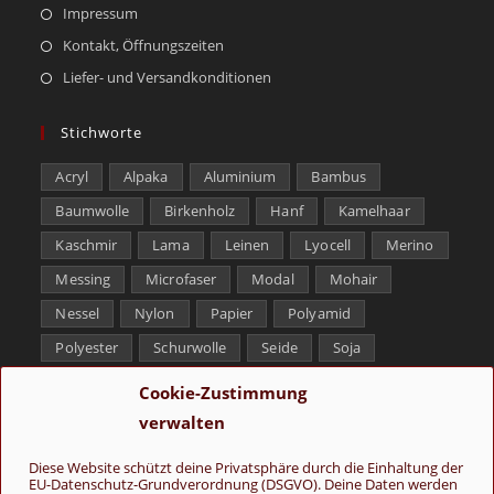
Impressum
Kontakt, Öffnungszeiten
Liefer- und Versandkonditionen
Stichworte
Acryl
Alpaka
Aluminium
Bambus
Baumwolle
Birkenholz
Hanf
Kamelhaar
Kaschmir
Lama
Leinen
Lyocell
Merino
Messing
Microfaser
Modal
Mohair
Nessel
Nylon
Papier
Polyamid
Polyester
Schurwolle
Seide
Soja
Superwash
Tencel
Viskose
Weißbronze
Cookie-Zustimmung
Wolle
Yak
verwalten
Folge uns
Diese Website schützt deine Privatsphäre durch die Einhaltung der
EU-Datenschutz-Grundverordnung (DSGVO). Deine Daten werden