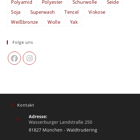
Polyamid
Polyester
Schurwolle
Seide
Soja
Superwash
Tencel
Viskose
Weißbronze
Wolle
Yak
Folge uns
Kontakt
Adresse:
Wasserburger Landstraße 250
81827 München - Waldtrudering