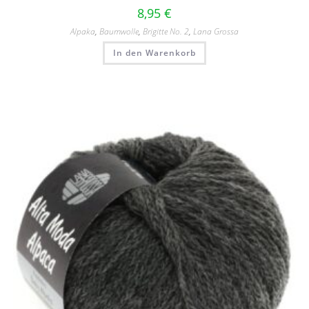
8,95
€
Alpaka
,
Baumwolle
,
Brigitte No. 2
,
Lana Grossa
In den Warenkorb