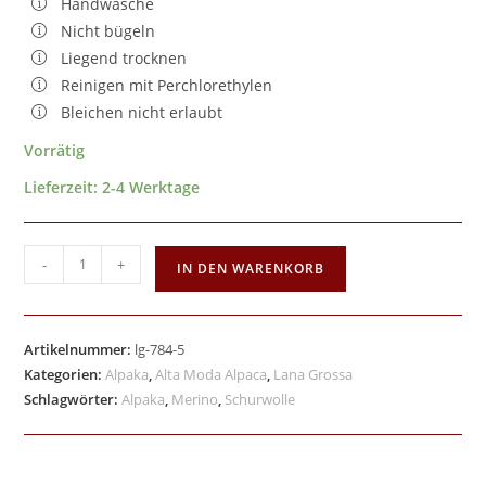
Handwäsche
Nicht bügeln
Liegend trocknen
Reinigen mit Perchlorethylen
Bleichen nicht erlaubt
Vorrätig
Lieferzeit:
2-4 Werktage
-
+
IN DEN WARENKORB
Artikelnummer:
lg-784-5
Kategorien:
Alpaka
,
Alta Moda Alpaca
,
Lana Grossa
Schlagwörter:
Alpaka
,
Merino
,
Schurwolle