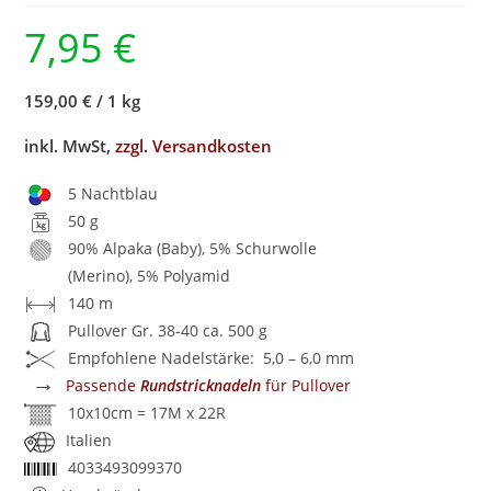
7,95
€
159,00 €
/
1 kg
inkl. MwSt,
zzgl. Versandkosten
5 Nachtblau
50 g
90% Alpaka (Baby), 5% Schurwolle
(Merino), 5% Polyamid
140 m
Pullover Gr. 38-40 ca. 500 g
Empfohlene Nadelstärke: 5,0 – 6,0 mm
→
Passende
Rundstricknadeln
für Pullover
10x10cm = 17M x 22R
Italien
4033493099370