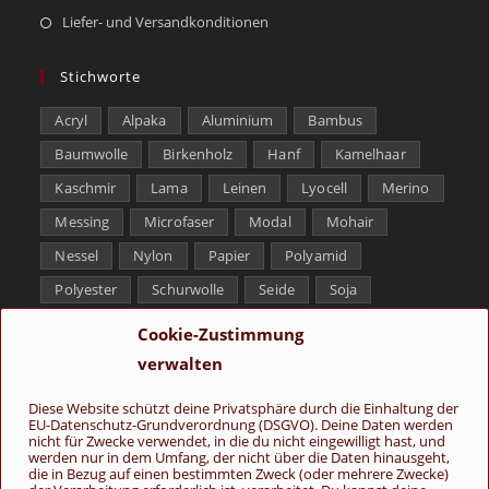
Liefer- und Versandkonditionen
Stichworte
Acryl
Alpaka
Aluminium
Bambus
Baumwolle
Birkenholz
Hanf
Kamelhaar
Kaschmir
Lama
Leinen
Lyocell
Merino
Messing
Microfaser
Modal
Mohair
Nessel
Nylon
Papier
Polyamid
Polyester
Schurwolle
Seide
Soja
Superwash
Tencel
Viskose
Weißbronze
Cookie-Zustimmung
Wolle
Yak
verwalten
Folge uns
Diese Website schützt deine Privatsphäre durch die Einhaltung der
EU-Datenschutz-Grundverordnung (DSGVO). Deine Daten werden
nicht für Zwecke verwendet, in die du nicht eingewilligt hast, und
werden nur in dem Umfang, der nicht über die Daten hinausgeht,
die in Bezug auf einen bestimmten Zweck (oder mehrere Zwecke)