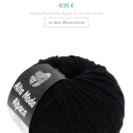
8,95
€
Alpaka
,
Baumwolle
,
Brigitte No. 2
,
Lana Grossa
In den Warenkorb