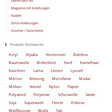
Garne nach Art
Magazine mit Anleitungen
Nadeln
Strick-Anleitungen
Voucher / Gutscheine
Produkt Stichworte
Acryl
Alpaka
Aluminium
Bambus
Baumwolle
Birkenholz
Hanf
Kamelhaar
Kaschmir
Lama
Leinen
Lyocell
Merino
Messing
Microfaser
Modal
Mohair
Nessel
Nylon
Papier
Polyamid
Polyester
Schurwolle
Seide
Soja
Superwash
Tencel
Viskose
Weißbronze
Wolle
Yak