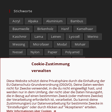
Stichworte
Acryl
Alpaka
Aluminium
Bambus
Baumwolle
Birkenholz
Hanf
Kamelhaar
Kaschmir
Lama
Leinen
Lyocell
Merino
Messing
Microfaser
Modal
Mohair
Nessel
Nylon
Papier
Polyamid
Polyester
Schurwolle
Seide
Soja
Cookie-Zustimmung
Superwash
Tencel
Viskose
Weißbronze
verwalten
Wolle
Yak
Diese Website schützt deine Privatsphäre durch die Einhaltung der
EU-Datenschutz-Grundverordnung (DSGVO). Deine Daten werden
Folge uns
nicht für Zwecke verwendet, in die du nicht eingewilligt hast, und
werden nur in dem Umfang, der nicht über die Daten hinausgeht,
die in Bezug auf einen bestimmten Zweck (oder mehrere Zwecke)
der Verarbeitung erforderlich ist, verarbeitet. Du kannst deine
Zustimmung(en) zur Datenverarbeitung für bestimmte Zwecke in
"Einstellungen" oder durch Klicken auf "Akzeptieren" erteilen.
Mehr Informationen über Cookies ➦