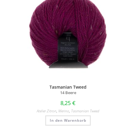
Tasmanian Tweed
14 Beere
8,25
€
Atelier Zitron
,
Merino
,
Tasmanian Tweed
In den Warenkorb