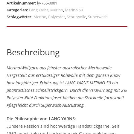
Artikelnummer:
ly-756-0001
Kategorien:
Lang Yarns
,
Merino
,
Merino 50
Schlagwörter:
Merino
,
Polyester
,
Schurwolle
,
Superwash
Beschreibung
Merino-Wollgarn aus feinster australischer Merinowolle.
Hergestellt aus erstklassiger Rohwolle mit dem ganzen Know-
how langjähriger Erfahrung ist LANG YARNS MERINO 50 ein
phantastisches Schnellstrickgarn. Durch die Verzwirnung mit 2%
Polyester-Elité Funktionsfaser bleiben die Strickteile formstabil.
Pflegeleicht durch Superwash-Ausrüstung.
Die Philosophie von LANG YARNS:
„Unsere Passion sind hochwertige Handstrickgarne. Seit
1867 entwickeln und vertreiben wir Garne, welche von