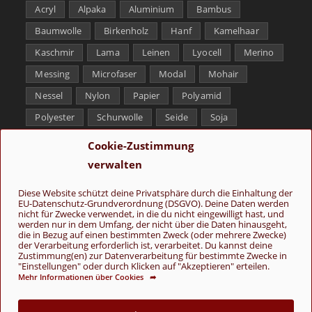
Acryl
Alpaka
Aluminium
Bambus
Baumwolle
Birkenholz
Hanf
Kamelhaar
Kaschmir
Lama
Leinen
Lyocell
Merino
Messing
Microfaser
Modal
Mohair
Nessel
Nylon
Papier
Polyamid
Polyester
Schurwolle
Seide
Soja
Superwash
Tencel
Viskose
Weißbronze
Cookie-Zustimmung
Wolle
Yak
verwalten
Folge uns
Diese Website schützt deine Privatsphäre durch die Einhaltung der
EU-Datenschutz-Grundverordnung (DSGVO). Deine Daten werden
nicht für Zwecke verwendet, in die du nicht eingewilligt hast, und
werden nur in dem Umfang, der nicht über die Daten hinausgeht,
die in Bezug auf einen bestimmten Zweck (oder mehrere Zwecke)
der Verarbeitung erforderlich ist, verarbeitet. Du kannst deine
Zustimmung(en) zur Datenverarbeitung für bestimmte Zwecke in
"Einstellungen" oder durch Klicken auf "Akzeptieren" erteilen.
Mehr Informationen über Cookies ➦
AGB
Kontakt
Über uns
Datenschutz
Impressum
Cookie-Richtlinie (EU)