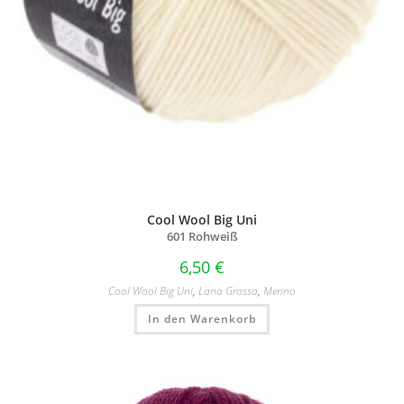
Cool Wool Big Uni
601 Rohweiß
6,50
€
Cool Wool Big Uni
,
Lana Grossa
,
Merino
In den Warenkorb