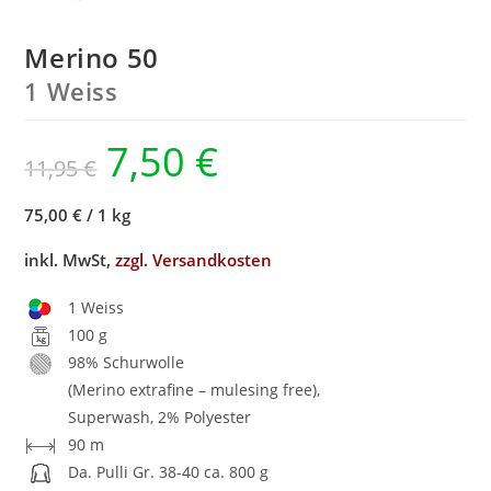
Merino 50
1 Weiss
7,50
€
11,95
€
75,00 €
/
1 kg
inkl. MwSt,
zzgl. Versandkosten
1 Weiss
100 g
98% Schurwolle
(Merino extrafine – mulesing free),
Superwash, 2% Polyester
90 m
Da. Pulli Gr. 38-40 ca. 800 g