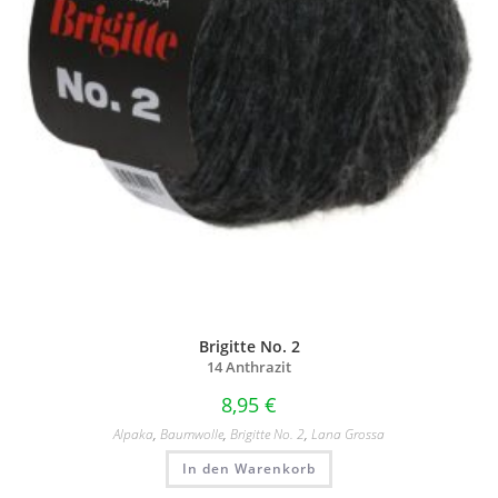
Brigitte No. 2
14 Anthrazit
8,95
€
Alpaka
,
Baumwolle
,
Brigitte No. 2
,
Lana Grossa
In den Warenkorb