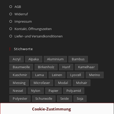
AGB
Widerruf
Impressum
Kontakt, Öffnungszeiten
Liefer- und Versandkonditionen
Stichworte
Acryl
Alpaka
Aluminium
Bambus
Baumwolle
Birkenholz
Hanf
Kamelhaar
Kaschmir
Lama
Leinen
Lyocell
Merino
Messing
Microfaser
Modal
Mohair
Nessel
Nylon
Papier
Polyamid
Polyester
Schurwolle
Seide
Soja
Superwash
Tencel
Viskose
Weißbronze
Cookie-Zustimmung