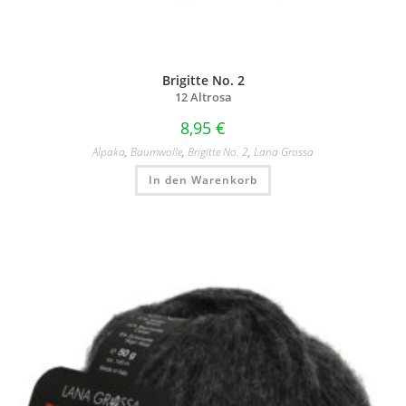
Brigitte No. 2
12 Altrosa
8,95
€
Alpaka
,
Baumwolle
,
Brigitte No. 2
,
Lana Grossa
In den Warenkorb