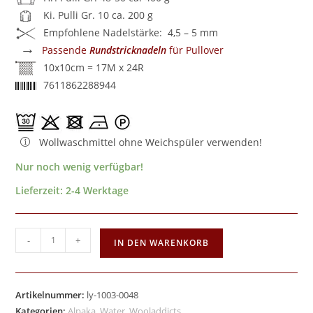
Ki. Pulli Gr. 10 ca. 200 g
Empfohlene Nadelstärke: 4,5 – 5 mm
→
Passende
Rundstricknadeln
für Pullover
10x10cm = 17M x 24R
7611862288944
Wollwaschmittel ohne Weichspüler verwenden!
Nur noch wenig verfügbar!
Lieferzeit:
2-4 Werktage
-
+
IN DEN WARENKORB
Artikelnummer:
ly-1003-0048
Kategorien:
Alpaka
,
Water
,
Wooladdicts