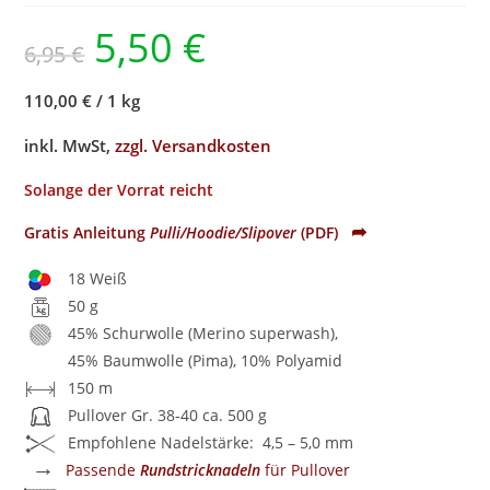
5,50
€
6,95
€
110,00 €
/
1 kg
inkl. MwSt,
zzgl. Versandkosten
Solange der Vorrat reicht
➦
Gratis Anleitung
Pulli/Hoodie/Slipover
(PDF)
18 Weiß
50 g
45% Schurwolle (Merino superwash),
45% Baumwolle (Pima), 10% Polyamid
150 m
Pullover Gr. 38-40 ca. 500 g
Empfohlene Nadelstärke: 4,5 – 5,0 mm
→
Passende
Rundstricknadeln
für Pullover