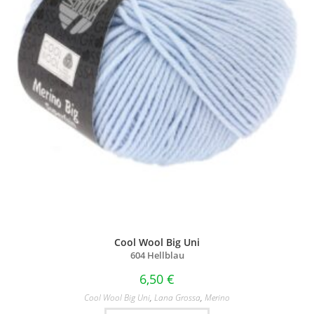
Cool Wool Big Uni
604 Hellblau
6,50
€
Cool Wool Big Uni
,
Lana Grossa
,
Merino