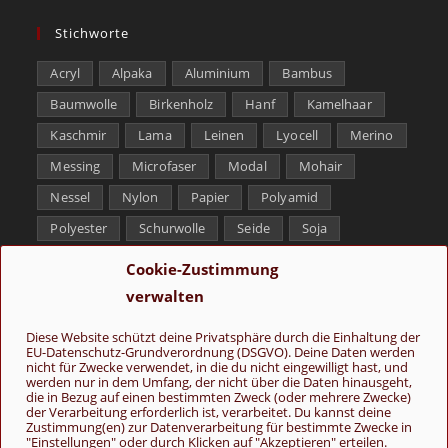
Stichworte
Acryl
Alpaka
Aluminium
Bambus
Baumwolle
Birkenholz
Hanf
Kamelhaar
Kaschmir
Lama
Leinen
Lyocell
Merino
Messing
Microfaser
Modal
Mohair
Nessel
Nylon
Papier
Polyamid
Polyester
Schurwolle
Seide
Soja
Superwash
Tencel
Viskose
Weißbronze
Cookie-Zustimmung
Wolle
Yak
verwalten
Folge uns
Diese Website schützt deine Privatsphäre durch die Einhaltung der
EU-Datenschutz-Grundverordnung (DSGVO). Deine Daten werden
nicht für Zwecke verwendet, in die du nicht eingewilligt hast, und
werden nur in dem Umfang, der nicht über die Daten hinausgeht,
die in Bezug auf einen bestimmten Zweck (oder mehrere Zwecke)
der Verarbeitung erforderlich ist, verarbeitet. Du kannst deine
Zustimmung(en) zur Datenverarbeitung für bestimmte Zwecke in
"Einstellungen" oder durch Klicken auf "Akzeptieren" erteilen.