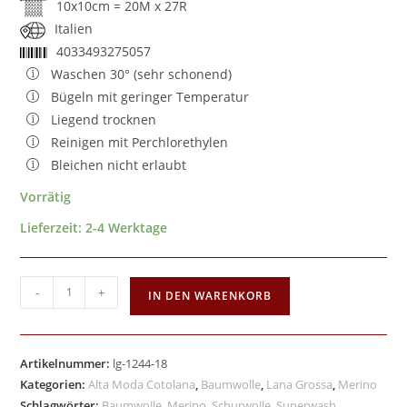
10x10cm = 20M x 27R
Italien
4033493275057
Waschen 30° (sehr schonend)
Bügeln mit geringer Temperatur
Liegend trocknen
Reinigen mit Perchlorethylen
Bleichen nicht erlaubt
Vorrätig
Lieferzeit:
2-4 Werktage
-
+
IN DEN WARENKORB
Artikelnummer:
lg-1244-18
Kategorien:
Alta Moda Cotolana
,
Baumwolle
,
Lana Grossa
,
Merino
Schlagwörter:
Baumwolle
,
Merino
,
Schurwolle
,
Superwash