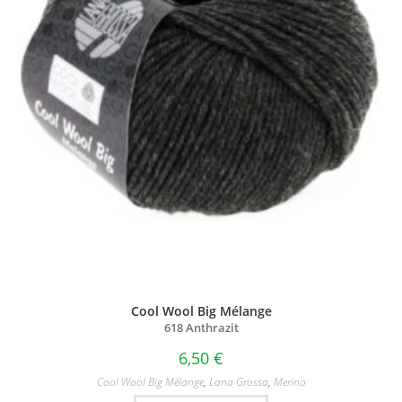
Cool Wool Big Mélange
618 Anthrazit
6,50
€
Cool Wool Big Mélange
,
Lana Grossa
,
Merino