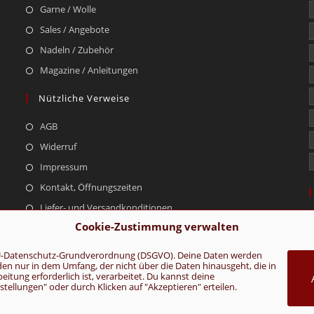
Garne / Wolle
Sales / Angebote
Nadeln / Zubehör
Magazine / Anleitungen
Nützliche Verweise
AGB
Widerruf
Impressum
Kontakt, Öffnungszeiten
Liefer- und Versandkonditionen
Cookie-Zustimmung verwalten
r EU-Datenschutz-Grundverordnung (DSGVO). Deine Daten werden
rden nur in dem Umfang, der nicht über die Daten hinausgeht, die in
AGB
Konta
tung erforderlich ist, verarbeitet. Du kannst deine
ellungen" oder durch Klicken auf "Akzeptieren" erteilen.
VERTRAG WIDERRUFEN