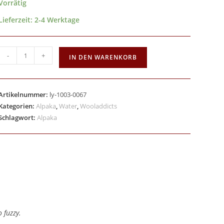
Vorrätig
Lieferzeit:
2-4 Werktage
-
+
IN DEN WARENKORB
Artikelnummer:
ly-1003-0067
Kategorien:
Alpaka
,
Water
,
Wooladdicts
Schlagwort:
Alpaka
 fuzzy.