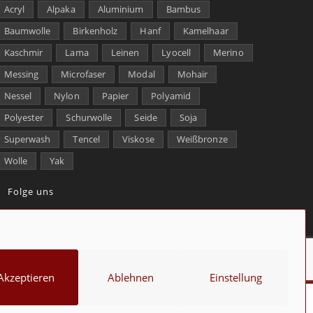
Acryl
Alpaka
Aluminium
Bambus
Baumwolle
Birkenholz
Hanf
Kamelhaar
Kaschmir
Lama
Leinen
Lyocell
Merino
Messing
Microfaser
Modal
Mohair
Nessel
Nylon
Papier
Polyamid
Polyester
Schurwolle
Seide
Soja
Superwash
Tencel
Viskose
Weißbronze
Wolle
Yak
Folge uns
kt
Über uns
Datenschutz
Impressum
Cookie-Richtlinie (EU)
Akzeptieren
Ablehnen
Einstellung