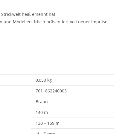
 Strickwelt heiß ersehnt hat:
und Modellen, frisch präsentiert voll neuer Impulse
0,050 kg
7611862240003
Braun
140 m
130 – 159 m
4 – 5 mm