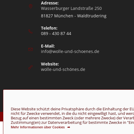
Adresse:
Wasserburger Landstraße 250
81827 München - Waldtrudering
Telefon:
089 - 430 87 44
E-Mail:
info@wolle-und-schoenes.de
Website:
wolle-und-schönes.de
Diese Website schützt deine Privatsphäre durch die Einhaltung de
nicht für Zwecke verwendet, in die du nicht eingewilligt hast, und we
© Copyright 2026 - Wolle & Schönes
Bezug auf einen bestimmten Zweck (oder mehrere Zwecke) der Verarbei
Zustimmung(en) zur Datenverarbeitung für bestimmte Zwecke in "Einst
Mehr Informationen über Cookies ➦