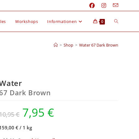
les
Workshops
Informationen
0
>
Shop
>
Water 67 Dark Brown
Water
67 Dark Brown
7,95
€
10,95
€
159,00 €
/
1 kg