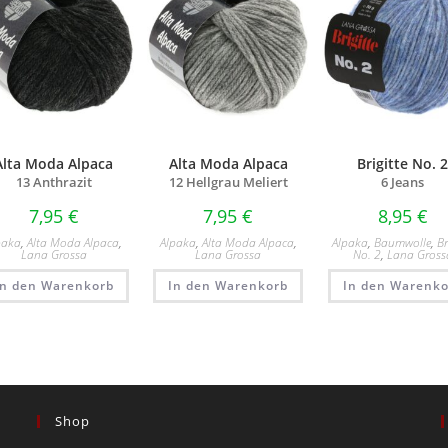
Alta Moda Alpaca
Alta Moda Alpaca
Brigitte No. 
13 Anthrazit
12 Hellgrau Meliert
6 Jeans
7,95
€
7,95
€
8,95
€
paka
,
Alta Moda Alpaca
,
Alpaka
,
Alta Moda Alpaca
,
Alpaka
,
Baumwolle
,
Br
Lana Grossa
Lana Grossa
No. 2
,
Lana Gross
In den Warenkorb
In den Warenkorb
In den Warenko
Shop