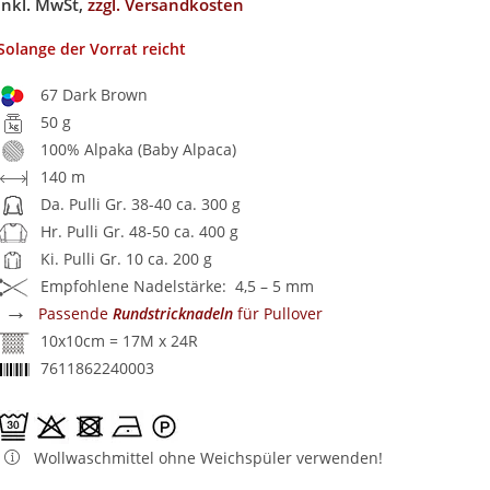
inkl. MwSt,
zzgl. Versandkosten
Solange der Vorrat reicht
67 Dark Brown
50 g
100% Alpaka (Baby Alpaca)
140 m
Da. Pulli Gr. 38-40 ca. 300 g
Hr. Pulli Gr. 48-50 ca. 400 g
Ki. Pulli Gr. 10 ca. 200 g
Empfohlene Nadelstärke: 4,5 – 5 mm
→
Passende
Rundstricknadeln
für Pullover
10x10cm = 17M x 24R
7611862240003
Wollwaschmittel ohne Weichspüler verwenden!