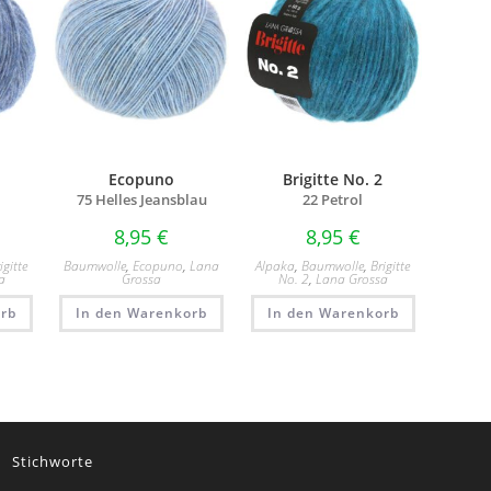
2
Ecopuno
Brigitte No. 2
75 Helles Jeansblau
22 Petrol
8,95
€
8,95
€
igitte
Baumwolle
,
Ecopuno
,
Lana
Alpaka
,
Baumwolle
,
Brigitte
a
Grossa
No. 2
,
Lana Grossa
rb
In den Warenkorb
In den Warenkorb
Stichworte