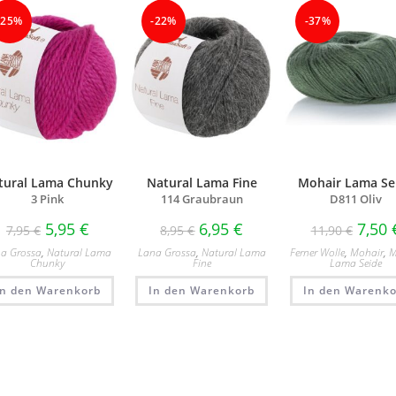
-25%
-22%
-37%
tural Lama Chunky
Natural Lama Fine
Mohair Lama Se
3 Pink
114 Graubraun
D811 Oliv
5,95
€
6,95
€
7,50
7,95
€
8,95
€
11,90
€
a Grossa
,
Natural Lama
Lana Grossa
,
Natural Lama
Ferner Wolle
,
Mohair
,
M
Chunky
Fine
Lama Seide
In den Warenkorb
In den Warenkorb
In den Warenko