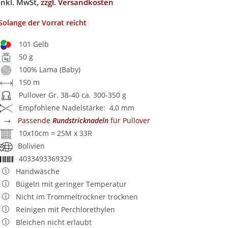
inkl. MwSt,
zzgl. Versandkosten
Solange der Vorrat reicht
101 Gelb
50 g
100% Lama (Baby)
150 m
Pullover Gr. 38-40 ca. 300-350 g
Empfohlene Nadelstärke: 4,0 mm
→
Passende
Rundstricknadeln
für Pullover
10x10cm = 25M x 33R
Bolivien
4033493369329
Handwäsche
Bügeln mit geringer Temperatur
Nicht im Trommeltrockner trocknen
Reinigen mit Perchlorethylen
Bleichen nicht erlaubt