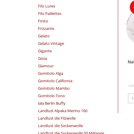
Filo Lurex
Filo Paillettes
Finito
Frizzante
Gelato
Gelato Vintage
Gigante
Gioia
Na
Glamour
Gomitolo Alga
Gomitolo California
Lan
Gomitolo Mambo
Gomitolo Tono
lala Berlin Buffy
Landlust Alpaka Merino 160
Landlust die Filzwolle
Landlust die Sockenwolle
Landlust die Sockenwolle 50 Mélange