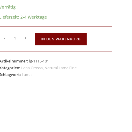
Vorrätig
Lieferzeit:
2-4 Werktage
-
+
IN DEN WARENKORB
Artikelnummer:
lg-1115-101
Kategorien:
Lana Grossa
,
Natural Lama Fine
Schlagwort:
Lama