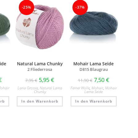
-25%
-37%
ide
Natural Lama Chunky
Mohair Lama Seide
2 Fliederrosa
D815 Blaugrau
€
5,95
€
7,50
€
7,95
€
11,90
€
ohair
Lana Grossa
,
Natural Lama
Ferner Wolle
,
Mohair
,
Mohair
Chunky
Lama Seide
rb
In den Warenkorb
In den Warenkorb