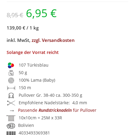
6,95
€
8,95
€
139,00 €
/
1 kg
inkl. MwSt,
zzgl. Versandkosten
Solange der Vorrat reicht
107 Türkisblau
50 g
100% Lama (Baby)
150 m
Pullover Gr. 38-40 ca. 300-350 g
Empfohlene Nadelstärke: 4,0 mm
→
Passende
Rundstricknadeln
für Pullover
10x10cm = 25M x 33R
Bolivien
4033493369381