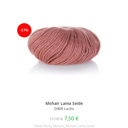
-37%
Mohair Lama Seide
D805 Lachs
7,50
€
11,90
€
Ferner Wolle
,
Mohair
,
Mohair Lama Seide