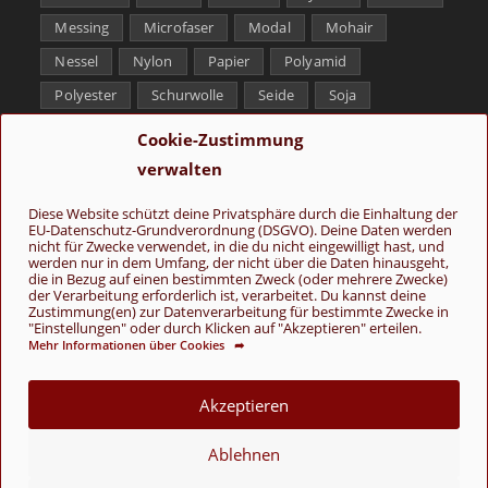
Messing
Microfaser
Modal
Mohair
Nessel
Nylon
Papier
Polyamid
Polyester
Schurwolle
Seide
Soja
Superwash
Tencel
Viskose
Weißbronze
Cookie-Zustimmung
Wolle
Yak
verwalten
Folge uns
Diese Website schützt deine Privatsphäre durch die Einhaltung der
EU-Datenschutz-Grundverordnung (DSGVO). Deine Daten werden
nicht für Zwecke verwendet, in die du nicht eingewilligt hast, und
werden nur in dem Umfang, der nicht über die Daten hinausgeht,
die in Bezug auf einen bestimmten Zweck (oder mehrere Zwecke)
der Verarbeitung erforderlich ist, verarbeitet. Du kannst deine
Zustimmung(en) zur Datenverarbeitung für bestimmte Zwecke in
"Einstellungen" oder durch Klicken auf "Akzeptieren" erteilen.
Mehr Informationen über Cookies ➦
AGB
Kontakt
Über uns
Datenschutz
Impressum
Cookie-Richtlinie (EU)
Akzeptieren
© Copyright 2026 - Wolle & Schönes
Ablehnen
VERTRAG WIDERRUFEN