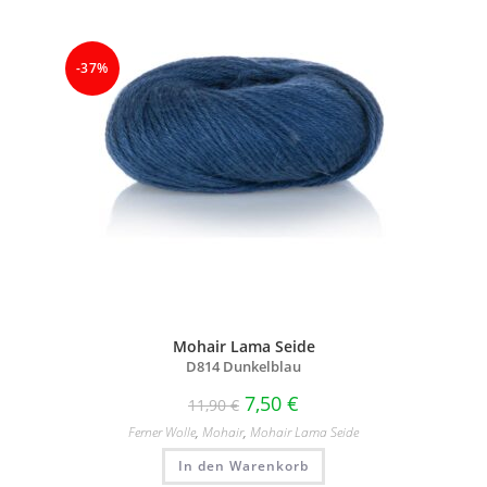
-37%
Mohair Lama Seide
D814 Dunkelblau
7,50
€
11,90
€
Ferner Wolle
,
Mohair
,
Mohair Lama Seide
In den Warenkorb