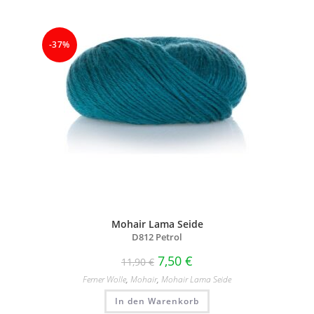
-37%
Mohair Lama Seide
D812 Petrol
7,50
€
11,90
€
Ferner Wolle
,
Mohair
,
Mohair Lama Seide
In den Warenkorb