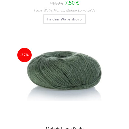
7,50
€
11,90
€
Ferner Wolle
,
Mohair
,
Mohair Lama Seide
In den Warenkorb
-37%
Mohair Lama Seide