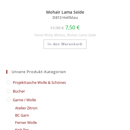
Mohair Lama Seide
D813 Hellblau
7,50
€
11,90
€
Ferner Wolle
,
Mohair
,
Mohair Lama Seide
In den Warenkorb
Unsere Produkt-Kategorien
​Projekttasche Wolle & Schönes
Bücher
Garne / Wolle
Atelier Zitron
BC Garn
Ferner Wolle
Knit Pro