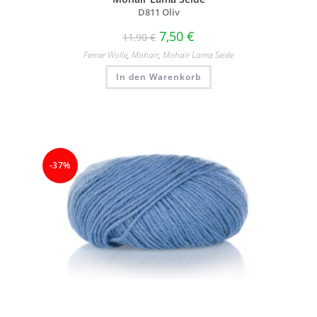
D811 Oliv
7,50
€
11,90
€
Ferner Wolle
,
Mohair
,
Mohair Lama Seide
In den Warenkorb
-37%