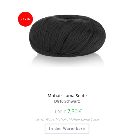
-37%
Mohair Lama Seide
D816 Schwarz
7,50
€
11,90
€
Ferner Wolle
,
Mohair
,
Mohair Lama Seide
In den Warenkorb