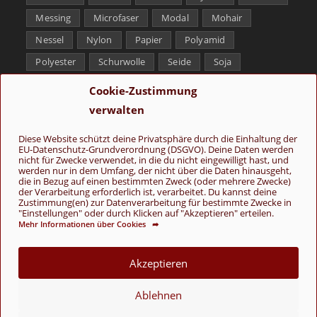
Messing
Microfaser
Modal
Mohair
Nessel
Nylon
Papier
Polyamid
Polyester
Schurwolle
Seide
Soja
Superwash
Tencel
Viskose
Weißbronze
Cookie-Zustimmung
Wolle
Yak
verwalten
Folge uns
Diese Website schützt deine Privatsphäre durch die Einhaltung der
EU-Datenschutz-Grundverordnung (DSGVO). Deine Daten werden
nicht für Zwecke verwendet, in die du nicht eingewilligt hast, und
werden nur in dem Umfang, der nicht über die Daten hinausgeht,
die in Bezug auf einen bestimmten Zweck (oder mehrere Zwecke)
der Verarbeitung erforderlich ist, verarbeitet. Du kannst deine
Zustimmung(en) zur Datenverarbeitung für bestimmte Zwecke in
"Einstellungen" oder durch Klicken auf "Akzeptieren" erteilen.
Mehr Informationen über Cookies ➦
AGB
Kontakt
Über uns
Datenschutz
Impressum
Cookie-Richtlinie (EU)
Akzeptieren
© Copyright 2026 - Wolle & Schönes
Ablehnen
VERTRAG WIDERRUFEN