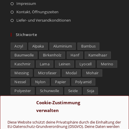
Impressum
Kontakt, Öffnungszeiten
Liefer- und Versandkonditionen
Stichworte
Acryl
Alpaka
Aluminium
Bambus
Baumwolle
Birkenholz
Hanf
Kamelhaar
Kaschmir
Lama
Leinen
Lyocell
Merino
Messing
Microfaser
Modal
Mohair
Nessel
Nylon
Papier
Polyamid
Polyester
Schurwolle
Seide
Soja
Superwash
Tencel
Viskose
Weißbronze
Cookie-Zustimmung
Wolle
Yak
verwalten
Folge uns
Diese Website schützt deine Privatsphäre durch die Einhaltung der
EU-Datenschutz-Grundverordnung (DSGVO). Deine Daten werden