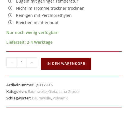
Bügeln mit geringer Temperatur
Nicht im Trommeltrockner trocknen
Reinigen mit Perchlorethylen
Bleichen nicht erlaubt
Nur noch wenig verfügbar!
Lieferzeit:
2-4 Werktage
-
+
IN DEN WARENKORB
Artikelnummer:
lg-1179-15
Kategorien:
Baumwolle
,
Gioia
,
Lana Grossa
Schlagwörter:
Baumwolle
,
Polyamid