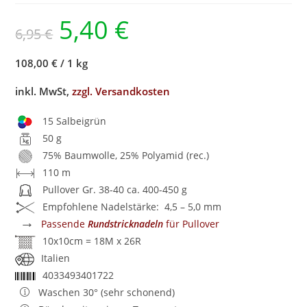
5,40
€
6,95
€
108,00 €
/
1 kg
inkl. MwSt,
zzgl. Versandkosten
15 Salbeigrün
50 g
75% Baumwolle, 25% Polyamid (rec.)
110 m
Pullover Gr. 38-40 ca. 400-450 g
Empfohlene Nadelstärke: 4,5 – 5,0 mm
→
Passende
Rundstricknadeln
für Pullover
10x10cm = 18M x 26R
Italien
4033493401722
Waschen 30° (sehr schonend)