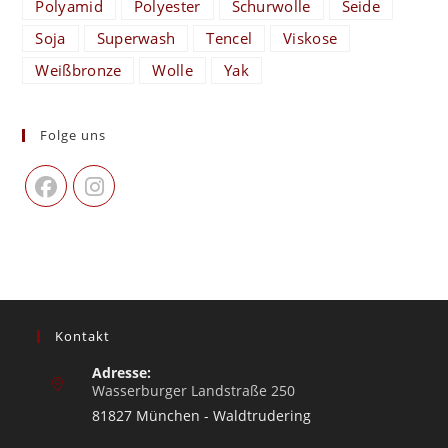
Polyamid
Polyester
Schurwolle
Seide
Soja
Superwash
Tencel
Viskose
Weißbronze
Wolle
Yak
Folge uns
Kontakt
Adresse:
Wasserburger Landstraße 250
81827 München - Waldtrudering