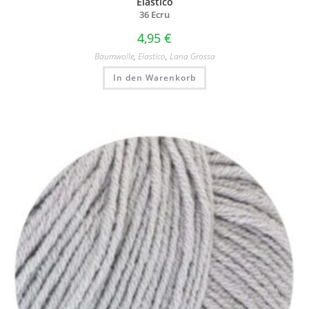
Elastico
36 Ecru
4,95
€
Baumwolle
,
Elastico
,
Lana Grossa
In den Warenkorb