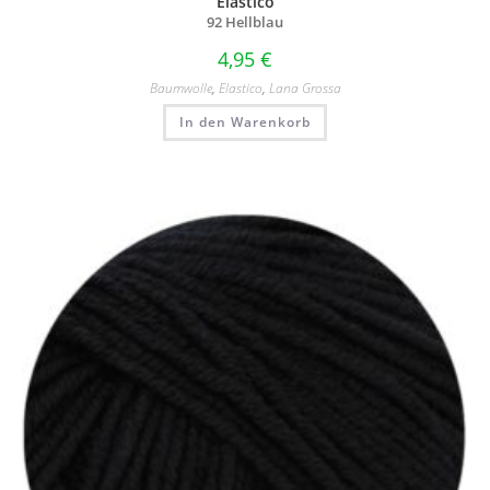
Elastico
92 Hellblau
4,95
€
Baumwolle
,
Elastico
,
Lana Grossa
In den Warenkorb