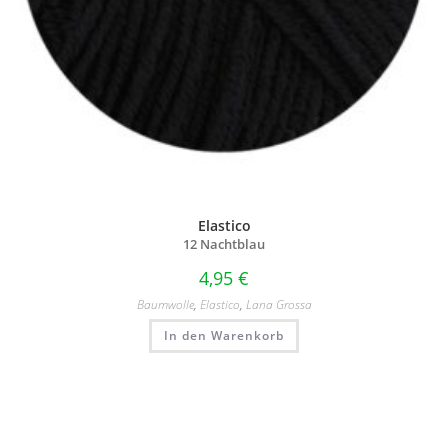
Elastico
12 Nachtblau
4,95
€
Baumwolle
,
Elastico
,
Lana Grossa
In den Warenkorb