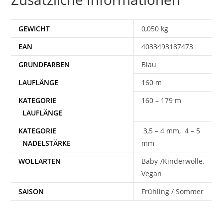
GEWICHT
0,050 kg
EAN
4033493187473
Blau
160 m
160 – 179 m
3,5 – 4 mm, 4 – 5
mm
WOLLARTEN
Baby-/Kinderwolle,
Vegan
SAISON
Frühling / Sommer