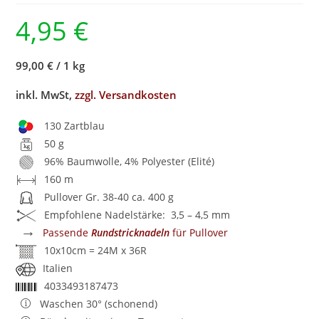
4,95
€
99,00 €
/
1 kg
inkl. MwSt,
zzgl. Versandkosten
130 Zartblau
50 g
96% Baumwolle, 4% Polyester (Elité)
160 m
Pullover Gr. 38-40 ca. 400 g
Empfohlene Nadelstärke: 3,5 – 4,5 mm
→
Passende
Rundstricknadeln
für Pullover
10x10cm = 24M x 36R
Italien
4033493187473
Waschen 30° (schonend)