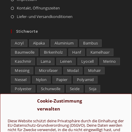
Kontakt, Öffnungszeiten
Liefer- und Versandkonditionen
Stichworte
Acryl
Alpaka
Aluminium
Bambus
Baumwolle
Birkenholz
Hanf
Kamelhaar
Kaschmir
Lama
Leinen
Lyocell
Merino
Messing
Microfaser
Modal
Mohair
Nessel
Nylon
Papier
Polyamid
Polyester
Schurwolle
Seide
Soja
Superwash
Tencel
Viskose
Weißbronze
Cookie-Zustimmung
Wolle
Yak
verwalten
Folge uns
Diese Website schützt deine Privatsphäre durch die Einhaltung der
EU-Datenschutz-Grundverordnung (DSGVO). Deine Daten werden
nicht für Zwecke verwendet, in die du nicht eingewilligt hast, und