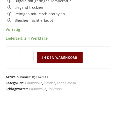
Bügeln mit geringer Temperatur
Liegend trocknen
Reinigen mit Perchlorethylen
Bleichen nicht erlaubt
Vorrätig
Lieferzeit:
2-4 Werktage
-
+
IN DEN WARENKORB
Artikelnummer:
lg-114-130
Kategorien:
Baumwolle
,
Elastico
,
Lana Grossa
Schlagwörter:
Baumwolle
,
Polyester