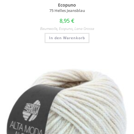
Ecopuno
75 Helles Jeansblau
8,95
€
Baumwolle
,
Ecopuno
,
Lana Grossa
In den Warenkorb