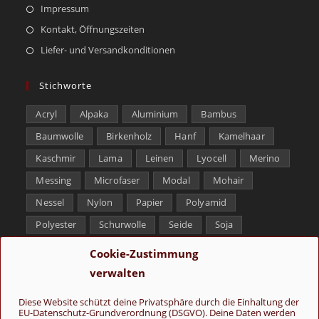
Impressum
Kontakt, Öffnungszeiten
Liefer- und Versandkonditionen
Stichworte
Acryl
Alpaka
Aluminium
Bambus
Baumwolle
Birkenholz
Hanf
Kamelhaar
Kaschmir
Lama
Leinen
Lyocell
Merino
Messing
Microfaser
Modal
Mohair
Nessel
Nylon
Papier
Polyamid
Polyester
Schurwolle
Seide
Soja
Superwash
Tencel
Viskose
Weißbronze
Cookie-Zustimmung
Wolle
Yak
verwalten
Folge uns
Diese Website schützt deine Privatsphäre durch die Einhaltung der
EU-Datenschutz-Grundverordnung (DSGVO). Deine Daten werden