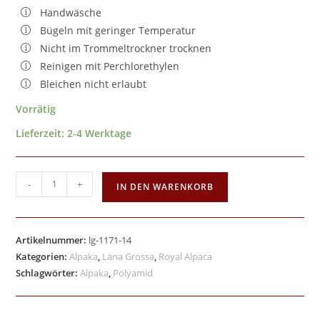
Handwäsche
Bügeln mit geringer Temperatur
Nicht im Trommeltrockner trocknen
Reinigen mit Perchlorethylen
Bleichen nicht erlaubt
Vorrätig
Lieferzeit:
2-4 Werktage
-
+
IN DEN WARENKORB
Artikelnummer:
lg-1171-14
Kategorien:
Alpaka
,
Lana Grossa
,
Royal Alpaca
Schlagwörter:
Alpaka
,
Polyamid