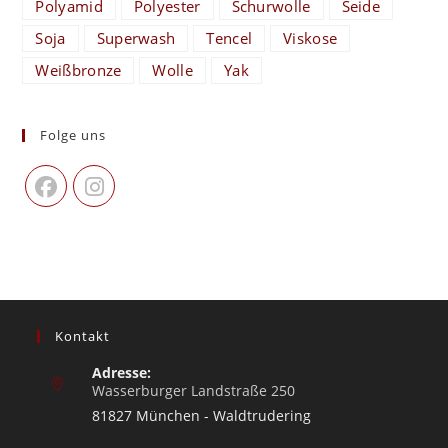
Polyamid
Polyester
Schurwolle
Seide
Soja
Superwash
Tencel
Viskose
Weißbronze
Wolle
Yak
Folge uns
Kontakt
Adresse:
Wasserburger Landstraße 250
81827 München - Waldtrudering