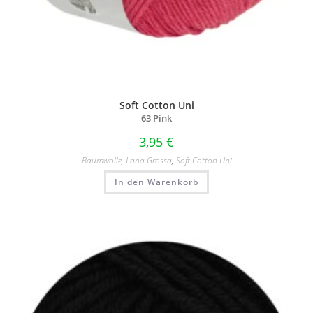
Soft Cotton Uni
63 Pink
3,95
€
Baumwolle
,
Lana Grossa
,
Soft Cotton Uni
In den Warenkorb