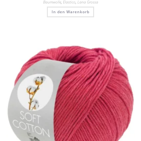
Baumwolle
,
Elastico
,
Lana Grossa
In den Warenkorb