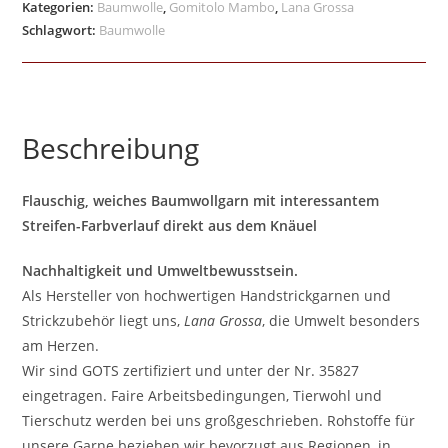
Kategorien:
Baumwolle
,
Gomitolo Mambo
,
Lana Grossa
Schlagwort:
Baumwolle
Beschreibung
Flauschig, weiches Baumwollgarn mit interessantem
Streifen-Farbverlauf direkt aus dem Knäuel
Nachhaltigkeit und Umweltbewusstsein.
Als Hersteller von hochwertigen Handstrickgarnen und
Strickzubehör liegt uns,
Lana Grossa
, die Umwelt besonders
am Herzen.
Wir sind GOTS zertifiziert und unter der Nr. 35827
eingetragen. Faire Arbeitsbedingungen, Tierwohl und
Tierschutz werden bei uns großgeschrieben. Rohstoffe für
unsere Garne beziehen wir bevorzugt aus Regionen, in