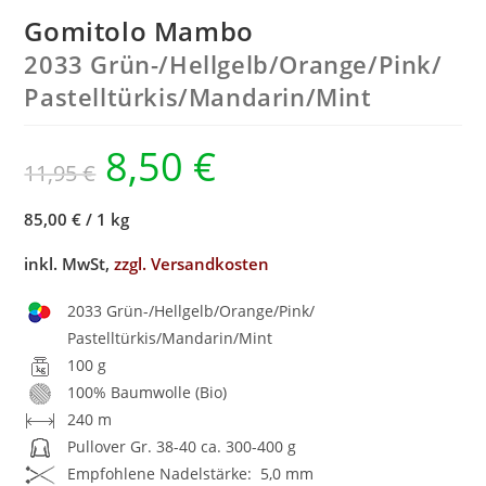
Gomitolo Mambo
2033 Grün-/
Hellgelb/
Orange/
Pink/
Pastelltürkis/
Mandarin/
Mint
8,50
€
11,95
€
85,00 €
/
1 kg
inkl. MwSt,
zzgl. Versandkosten
2033 Grün-/Hellgelb/Orange/Pink/
Pastelltürkis/Mandarin/Mint
100 g
100% Baumwolle (Bio)
240 m
Pullover Gr. 38-40 ca. 300-400 g
Empfohlene Nadelstärke: 5,0 mm