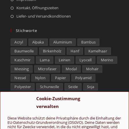
Kontakt, Öffnungszeiten
Liefer- und Versandkonditionen
Stichworte
Acryl
Alpaka
Aluminium
Bambus
Baumwolle
Birkenholz
Hanf
Kamelhaar
Kaschmir
Lama
Leinen
Lyocell
Merino
Messing
Microfaser
Modal
Mohair
Nessel
Nylon
Papier
Polyamid
Polyester
Schurwolle
Seide
Soja
Superwash
Tencel
Viskose
Weißbronze
Cookie-Zustimmung
Wolle
Yak
verwalten
Folge uns
Diese Website schützt deine Privatsphäre durch die Einhaltung der
EU-Datenschutz-Grundverordnung (DSGVO). Deine Daten werden
nicht für Zwecke verwendet, in die du nicht eingewilligt hast, und