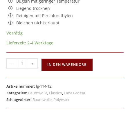
Bügeln mit geringer Temperatur
Liegend trocknen
Reinigen mit Perchlorethylen
Bleichen nicht erlaubt
Vorrätig
Lieferzeit:
2-4 Werktage
-
+
IN DEN WARENKORB
Artikelnummer:
lg-114-12
Kategorien:
Baumwolle
,
Elastico
,
Lana Grossa
Schlagwörter:
Baumwolle
,
Polyester