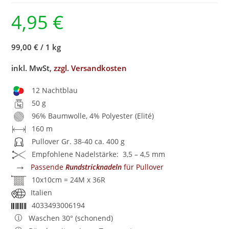
4,95
€
99,00 €
/
1 kg
inkl. MwSt,
zzgl. Versandkosten
12 Nachtblau
50 g
96% Baumwolle, 4% Polyester (Elité)
160 m
Pullover Gr. 38-40 ca. 400 g
Empfohlene Nadelstärke: 3,5 – 4,5 mm
→
Passende
Rundstricknadeln
für Pullover
10x10cm = 24M x 36R
Italien
4033493006194
Waschen 30° (schonend)