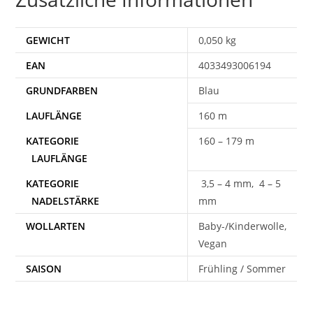
GEWICHT
0,050 kg
EAN
4033493006194
Blau
160 m
160 – 179 m
3,5 – 4 mm, 4 – 5
mm
WOLLARTEN
Baby-/Kinderwolle,
Vegan
SAISON
Frühling / Sommer