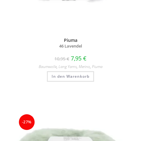
Piuma
46 Lavendel
7,95
€
10,95
€
Baumwolle
,
Lang Yarns
,
Merino
,
Piuma
In den Warenkorb
-27%