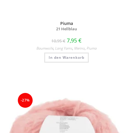
Piuma
21 Hellblau
7,95
€
10,95
€
Baumwolle
,
Lang Yarns
,
Merino
,
Piuma
In den Warenkorb
-27%