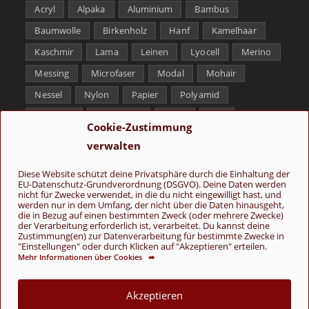
Acryl
Alpaka
Aluminium
Bambus
Baumwolle
Birkenholz
Hanf
Kamelhaar
Kaschmir
Lama
Leinen
Lyocell
Merino
Messing
Microfaser
Modal
Mohair
Nessel
Nylon
Papier
Polyamid
Polyester
Schurwolle
Seide
Soja
Cookie-Zustimmung
Superwash
Tencel
Viskose
Weißbronze
verwalten
Wolle
Yak
Diese Website schützt deine Privatsphäre durch die Einhaltung der
EU-Datenschutz-Grundverordnung (DSGVO). Deine Daten werden
Folge uns
nicht für Zwecke verwendet, in die du nicht eingewilligt hast, und
werden nur in dem Umfang, der nicht über die Daten hinausgeht,
die in Bezug auf einen bestimmten Zweck (oder mehrere Zwecke)
der Verarbeitung erforderlich ist, verarbeitet. Du kannst deine
Zustimmung(en) zur Datenverarbeitung für bestimmte Zwecke in
"Einstellungen" oder durch Klicken auf "Akzeptieren" erteilen.
Mehr Informationen über Cookies ➦
AGB
Kontakt
Über uns
Datenschutz
Impressum
Akzeptieren
Cookie-Richtlinie (EU)