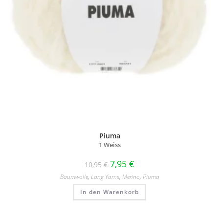
Piuma
1 Weiss
7,95
€
10,95
€
Baumwolle
,
Lang Yarns
,
Merino
,
Piuma
In den Warenkorb