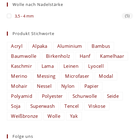
Wolle nach Nadelstärke
3,5 - 4 mm
(5)
Produkt Stichworte
Acryl
Alpaka
Aluminium
Bambus
Baumwolle
Birkenholz
Hanf
Kamelhaar
Kaschmir
Lama
Leinen
Lyocell
Merino
Messing
Microfaser
Modal
Mohair
Nessel
Nylon
Papier
Polyamid
Polyester
Schurwolle
Seide
Soja
Superwash
Tencel
Viskose
Weißbronze
Wolle
Yak
Folge uns