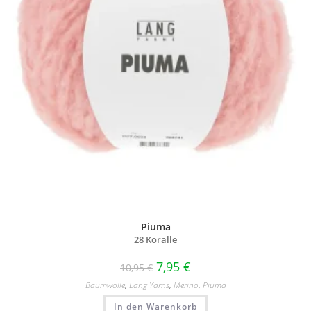
Piuma
28 Koralle
7,95
€
10,95
€
Baumwolle
,
Lang Yarns
,
Merino
,
Piuma
In den Warenkorb