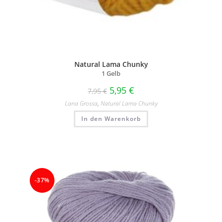
Natural Lama Chunky
1 Gelb
5,95
€
7,95
€
Lana Grossa
,
Natural Lama Chunky
In den Warenkorb
-37%