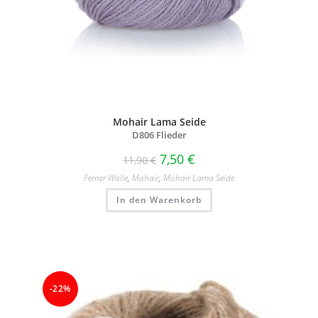
Mohair Lama Seide
D806 Flieder
7,50
€
11,90
€
Ferner Wolle
,
Mohair
,
Mohair Lama Seide
In den Warenkorb
-22%