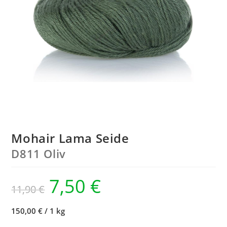
Mohair Lama Seide
D811 Oliv
7,50
€
11,90
€
150,00 €
/
1 kg