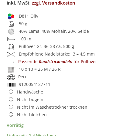
inkl. MwSt,
zzgl. Versandkosten
D811 Oliv
50 g
40% Lama, 40% Mohair, 20% Seide
100 m
Pullover Gr. 36-38 ca. 500 g
Empfohlene Nadelstärke: 3 – 4,5 mm
→
Passende
Rundstricknadeln
für Pullover
10 x 10 = 25 M / 26 R
Peru
9120054127711
Handwäsche
Nicht bügeln
Nicht im Wäschetrockner trocknen
Nicht bleichen
Vorrätig
Lieferzeit:
2-4 Werktage