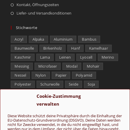
Kontakt, Öffnungszeiten
Liefer- und Versandkonditionen
Stichworte
Acryl
Alpaka
Aluminium
Bambus
Baumwolle
Birkenholz
Hanf
Kamelhaar
Kaschmir
Lama
Leinen
Lyocell
Merino
Messing
Microfaser
Modal
Mohair
Nessel
Nylon
Papier
Polyamid
Polyester
Schurwolle
Seide
Soja
Superwash
Tencel
Viskose
Weißbronze
Cookie-Zustimmung
Wolle
Yak
verwalten
Folge uns
Diese Website schützt deine Privatsphäre durch die Einhaltung der
EU-Datenschutz-Grundverordnung (DSGVO). Deine Daten werden
nicht für Zwecke verwendet, in die du nicht eingewilligt hast, und
werden nur in dem Umfang, der nicht über die Daten hinausgeht,