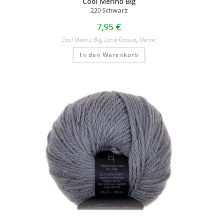
Cool Merino Big
220 Schwarz
7,95
€
Cool Merino Big
,
Lana Grossa
,
Merino
In den Warenkorb