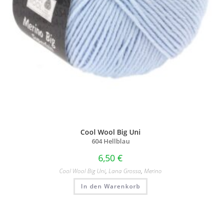
Cool Wool Big Uni
604 Hellblau
6,50
€
Cool Wool Big Uni
,
Lana Grossa
,
Merino
In den Warenkorb