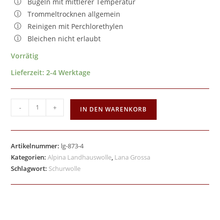
Bügeln mit mittlerer Temperatur
Trommeltrocknen allgemein
Reinigen mit Perchlorethylen
Bleichen nicht erlaubt
Vorrätig
Lieferzeit:
2-4 Werktage
-
+
IN DEN WARENKORB
Artikelnummer:
lg-873-4
Kategorien:
Alpina Landhauswolle
,
Lana Grossa
Schlagwort:
Schurwolle