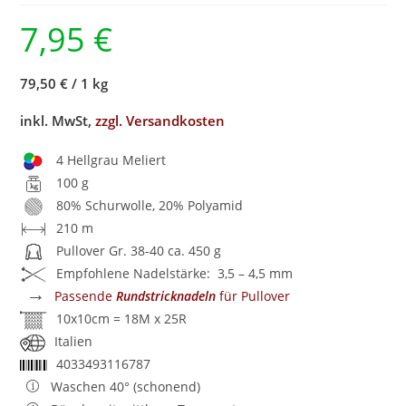
7,95
€
79,50 €
/
1 kg
inkl. MwSt,
zzgl. Versandkosten
4 Hellgrau Meliert
100 g
80% Schurwolle, 20% Polyamid
210 m
Pullover Gr. 38-40 ca. 450 g
Empfohlene Nadelstärke: 3,5 – 4,5 mm
→
Passende
Rundstricknadeln
für Pullover
10x10cm = 18M x 25R
Italien
4033493116787
Waschen 40° (schonend)