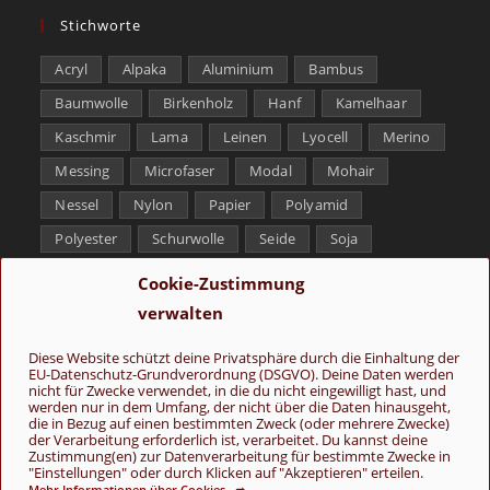
Stichworte
Acryl
Alpaka
Aluminium
Bambus
Baumwolle
Birkenholz
Hanf
Kamelhaar
Kaschmir
Lama
Leinen
Lyocell
Merino
Messing
Microfaser
Modal
Mohair
Nessel
Nylon
Papier
Polyamid
Polyester
Schurwolle
Seide
Soja
Superwash
Tencel
Viskose
Weißbronze
Cookie-Zustimmung
Wolle
Yak
verwalten
Folge uns
Diese Website schützt deine Privatsphäre durch die Einhaltung der
EU-Datenschutz-Grundverordnung (DSGVO). Deine Daten werden
nicht für Zwecke verwendet, in die du nicht eingewilligt hast, und
werden nur in dem Umfang, der nicht über die Daten hinausgeht,
die in Bezug auf einen bestimmten Zweck (oder mehrere Zwecke)
der Verarbeitung erforderlich ist, verarbeitet. Du kannst deine
Zustimmung(en) zur Datenverarbeitung für bestimmte Zwecke in
"Einstellungen" oder durch Klicken auf "Akzeptieren" erteilen.
Mehr Informationen über Cookies ➦