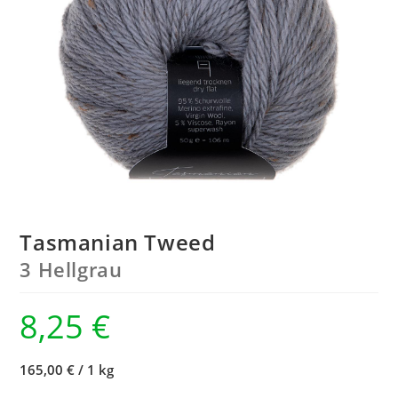
Tasmanian Tweed
3 Hellgrau
8,25
€
165,00 €
/
1 kg