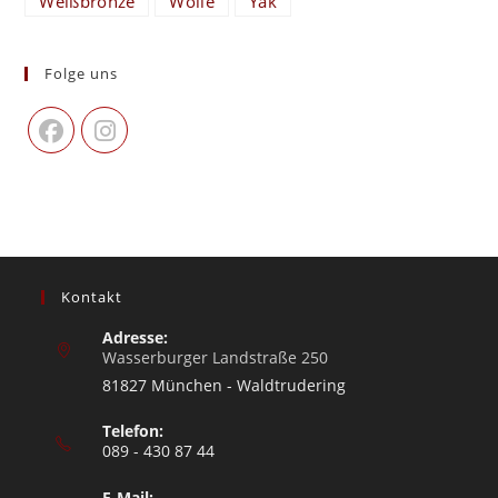
Weißbronze
Wolle
Yak
Folge uns
Kontakt
Adresse:
Wasserburger Landstraße 250
81827 München - Waldtrudering
Telefon:
089 - 430 87 44
E-Mail: