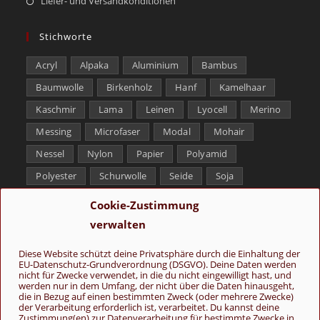
Liefer- und Versandkonditionen
Stichworte
Acryl
Alpaka
Aluminium
Bambus
Baumwolle
Birkenholz
Hanf
Kamelhaar
Kaschmir
Lama
Leinen
Lyocell
Merino
Messing
Microfaser
Modal
Mohair
Nessel
Nylon
Papier
Polyamid
Polyester
Schurwolle
Seide
Soja
Superwash
Tencel
Viskose
Weißbronze
Cookie-Zustimmung
Wolle
Yak
verwalten
Folge uns
Diese Website schützt deine Privatsphäre durch die Einhaltung der
EU-Datenschutz-Grundverordnung (DSGVO). Deine Daten werden
nicht für Zwecke verwendet, in die du nicht eingewilligt hast, und
werden nur in dem Umfang, der nicht über die Daten hinausgeht,
die in Bezug auf einen bestimmten Zweck (oder mehrere Zwecke)
der Verarbeitung erforderlich ist, verarbeitet. Du kannst deine
Zustimmung(en) zur Datenverarbeitung für bestimmte Zwecke in