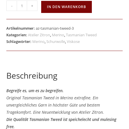
-
+
IN DEN WARENKORB
Artikelnummer:
az-tasmanian-tweed-3
Kategorien:
Atelier Zitron
,
Merino
,
Tasmanian Tweed
Schlagwörter:
Merino
,
Schurwolle
,
Viskose
Beschreibung
Begreife es, um es zu begreifen.
Original Tasmanian Tweed in Merino extrafine. Ein
unvergleichliches Garn in höchster Güte und bestem
Tragekomfort. Eine Neuentwicklung von Atelier Zitron.
Die Qualität
Tasmanian Tweed
ist speichelecht und mulesing
free.