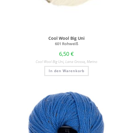
Cool Wool Big Uni
601 Rohweiß
6,50
€
Cool Wool Big Uni
,
Lana Grossa
,
Merino
In den Warenkorb