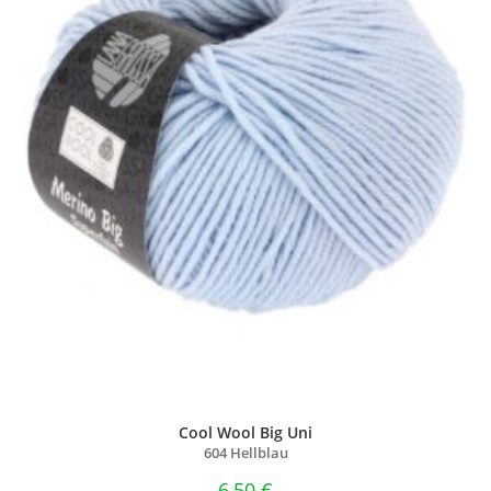
Cool Wool Big Uni
604 Hellblau
6,50
€