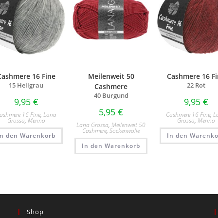
Cashmere 16 Fine
Meilenweit 50
Cashmere 16 Fi
15 Hellgrau
22 Rot
Cashmere
40 Burgund
9,95
€
9,95
€
5,95
€
ashmere 16 Fine
,
Lana
Cashmere 16 Fine
,
L
Grossa
,
Merino
Grossa
,
Merino
Lana Grossa
,
Meilenweit 50
Cashmere
,
Sockenwolle
In den Warenkorb
In den Warenko
In den Warenkorb
Shop