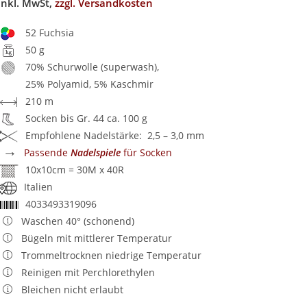
inkl. MwSt,
zzgl. Versandkosten
52 Fuchsia
50 g
70% Schurwolle (superwash),
25% Polyamid, 5% Kaschmir
210 m
Socken bis Gr. 44 ca. 100 g
Empfohlene Nadelstärke: 2,5 – 3,0 mm
→
Passende
Nadelspiele
für Socken
10x10cm = 30M x 40R
Italien
4033493319096
Waschen 40° (schonend)
Bügeln mit mittlerer Temperatur
Trommeltrocknen niedrige Temperatur
Reinigen mit Perchlorethylen
Bleichen nicht erlaubt