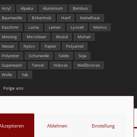
Acryl
Alpaka
Aluminium
Bambus
Baumwolle
Birkenholz
Hanf
Kamelhaar
Kaschmir
Lama
Leinen
Lyocell
Merino
Messing
Microfaser
Modal
Mohair
Nessel
Nylon
Papier
Polyamid
Polyester
Schurwolle
Seide
Soja
Superwash
Tencel
Viskose
Weißbronze
Wolle
Yak
Folge uns
kt
Über uns
Datenschutz
Impressum
Cookie-Richtlinie (EU)
Akzeptieren
Ablehnen
Einstellung