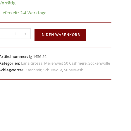
Vorrätig
Lieferzeit:
2-4 Werktage
-
+
IN DEN WARENKORB
Artikelnummer:
lg-1456-52
Kategorien:
Lana Grossa
,
Meilenweit 50 Cashmere
,
Sockenwolle
Schlagwörter:
Kaschmir
,
Schurwolle
,
Superwash