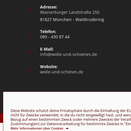
Adresse:
Wasserburger Landstraße 250
81827 München - Waldtrudering
Telefon:
089 - 430 87 44
E-Mail:
info@wolle-und-schoenes.de
Website:
wolle-und-schönes.de
Diese Website schützt deine Privatsphäre durch die Einhaltung de
nicht für Zwecke verwendet, in die du nicht eingewilligt hast, und we
© Copyright 2026 - Wolle & Schönes
Bezug auf einen bestimmten Zweck (oder mehrere Zwecke) der Verarbei
Zustimmung(en) zur Datenverarbeitung für bestimmte Zwecke in "Einst
Mehr Informationen über Cookies ➦