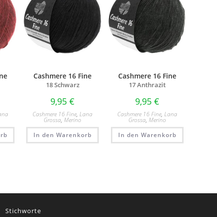
ne
Cashmere 16 Fine
Cashmere 16 Fine
18 Schwarz
17 Anthrazit
9,95
€
9,95
€
ana
Cashmere 16 Fine
,
Lana
Cashmere 16 Fine
,
Lana
Grossa
,
Merino
Grossa
,
Merino
rb
In den Warenkorb
In den Warenkorb
Stichworte