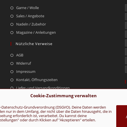
Garne / Wolle
Sales / Angebote
Nadeln / Zubehör
Magazine / Anleitungen
Nützliche Verweise
AGB
Widerruf
Impressum
Kontakt, Öffnungszeiten
Liefer- und Versandkonditionen
Cookie-Zustimmung verwalten
r EU-Datenschutz-Grundverordnung (DSGVO). Deine Daten werden
rden nur in dem Umfang, der nicht über die Daten hinausgeht, die in
AGB
Konta
tung erforderlich ist, verarbeitet. Du kannst deine
ellungen" oder durch Klicken auf "Akzeptieren" erteilen.
VERTRAG WIDERRUFEN